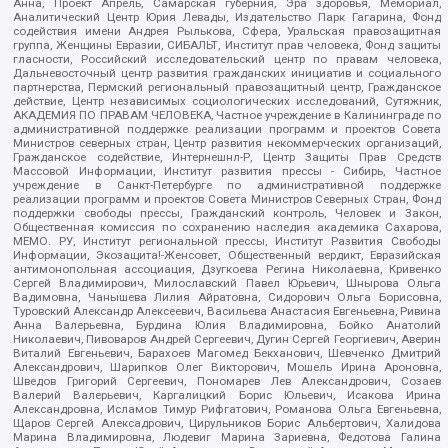
Анна, Проект Апрель, Самарская губерния, Эра здоровья, Мемориал,
Аналитический Центр Юрия Левады, Издательство Парк Гагарина, Фонд
содействия имени Андрея Рылькова, Сфера, Уральская правозащитная
группа, Женщины Евразии, СИБАЛЬТ, Институт прав человека, Фонд защиты
гласности, Российский исследовательский центр по правам человека,
Дальневосточный центр развития гражданских инициатив и социального
партнерства, Пермский региональный правозащитный центр, Гражданское
действие, Центр независимых социологических исследований, Сутяжник,
АКАДЕМИЯ ПО ПРАВАМ ЧЕЛОВЕКА, Частное учреждение в Калининграде по
административной поддержке реализации программ и проектов Совета
Министров северных стран, Центр развития некоммерческих организаций,
Гражданское содействие, Интернешнл-Р, Центр Защиты Прав Средств
Массовой Информации, Институт развития прессы - Сибирь, Частное
учреждение в Санкт-Петербурге по административной поддержке
реализации программ и проектов Совета Министров Северных Стран, Фонд
поддержки свободы прессы, Гражданский контроль, Человек и Закон,
Общественная комиссия по сохранению наследия академика Сахарова,
МЕМО. РУ, Институт региональной прессы, Институт Развития Свободы
Информации, Экозащита!-Женсовет, Общественный вердикт, Евразийская
антимонопольная ассоциация, Дзугкоева Регина Николаевна, Кривенко
Сергей Владимирович, Милославский Павел Юрьевич, Шнырова Ольга
Вадимовна, Чанышева Лилия Айратовна, Сидорович Ольга Борисовна,
Туровский Александр Алексеевич, Васильева Анастасия Евгеньевна, Ривина
Анна Валерьевна, Бурдина Юлия Владимировна, Бойко Анатолий
Николаевич, Пивоваров Андрей Сергеевич, Дугин Сергей Георгиевич, Аверин
Виталий Евгеньевич, Барахоев Магомед Бекханович, Шевченко Дмитрий
Александрович, Шарипков Олег Викторович, Мошель Ирина Ароновна,
Шведов Григорий Сергеевич, Пономарев Лев Александрович, Созаев
Валерий Валерьевич, Каргалицкий Борис Юльевич, Исакова Ирина
Александровна, Исламов Тимур Рифгатович, Романова Ольга Евгеньевна,
Щаров Сергей Алексадрович, Цирульников Борис Альбертович, Халидова
Марина Владимировна, Людевиг Марина Зариевна, Федотова Галина