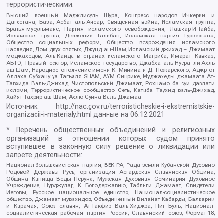
террористическими:
Высший военный Маджлисуль Шура, Конгресс народов Ичкерии и
Дагестана, База, Асбат аль-Ансар, Священная война, Исламская группа,
Братья-мусульмане, Партия исламского освобождения, Лашкар-И-Тайба,
Исламская группа, Движение Талибан, Исламская партия Туркестана,
Общество социальных реформ, Общество возрождения исламского
наследия, Дом двух святых, Джунд аш-Шам, Исламский джихад – Джамаат
моджахедов, Аль-Каида в странах исламского Магриба, Имарат Кавказ,
АБТО, Правый сектор, Исламское государство, Джабха аль-Нусра ли-Ахль
аш-Шам, Народное ополчение имени К. Минина и Д. Пожарского, Аджр от
Аллаха Субхану уа Тагьаля SHAM, АУМ Синрике, Муджахеды джамаата Ат-
Тавхида Валь-Джихад, Чистопольский Джамаат, Рохнамо ба суи давлати
исломи, Террористическое сообщество Сеть, Катиба Таухид валь-Джихад,
Хайят Тахрир аш-Шам, Ахлю Сунна Валь Джамаа
Источник:
http://nac.gov.ru/terroristicheskie-i-ekstremistskie-
organizacii-i-materialy.html
данные на
06.12.2021
* Перечень общественных объединений и религиозных
организаций в отношении которых судом принято
вступившее в законную силу решение о ликвидации или
запрете деятельности:
Национал-большевистская партия, ВЕК РА, Рада земли Кубанской Духовно
Родовой Державы Русь, организация Асгардская Славянская Община,
Община Капища Веды Перуна, Мужская Духовная Семинария Духовное
Учреждение, Нурджулар, К Богодержавию, Таблиги Джамаат, Свидетели
Иеговы, Русское национальное единство, Национал-социалистическое
общество, Джамаат мувахидов, Объединенный Вилайат Кабарды, Балкарии
и Карачая, Союз славян, Ат-Такфир Валь-Хиджра, Пит Буль, Национал-
социалистическая рабочая партия России, Славянский союз, Формат-18,