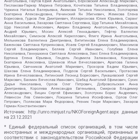
Анатольевна, Паутов Юрий Анатольевич, Верховский Александр Маркович,
Пислакова-Паркер Марина Петровна, Кочеткова Татьяна Владимировна,
Чуркина Наталья Валерьевна, Акимова Татьяна Николаевна, Золотарева
Екатерина Александровна, Рачинский Ян Збигневич, Жемкова Елена
Борисовна, Гудков Лев Дмитриевич, Илларионова Юлия Юрьевна, Саранг
Анна Васильевна, Захарова Светлана Сергеевна, Щур Татьяна Михайловна,
Щур Николай Алексеевич, Аверин Владимир Анатольевич, Блинушов
Андрей Юрьевич, Мосин Алексей Геннадьевич, Гефтер Валентин
Михайлович, Симонов Алексей Кириллович, Флиге Ирина Анатольевна,
Мельникова Валентина Дмитриевна, Вититинова Елена Владимировна,
Баженова Светлана Куприяновна, Исаев Сергей Владимирович, Максимов
Сергей Владимирович, Беляев Сергей Иванович, Голубева Елена
Николаевна, Ганнушкина Светлана Алексеевна, Закс Елена Владимировна,
Буртина Елена Юрьевна, Гендель Людмила Залмановна, Кокорина
Екатерина Алексеевна, Шуманов Илья Вячеславович, Арапова Галина
Юрьевна, Свечников Анатолий Мариевич, Прохоров Вадим Юрьевич,
Шахова Елена Владимировна, Подузов Сергей Васильевич, Протасова
Ирина Вячеславовна, Литинский Леонид Борисович, Лукашевский Сергей
Маркович, Бахмин Вячеслав Иванович, Шабад Анатолий Ефимович, Сухих
Дарья Николаевна, Орлов Олег Петрович, Добровольская Анна
Дмитриевна, Королева Александра Евгеньевна, Смирнов Владимир
Александрович, Вицин Сергей Ефимович, Золотухин Борис Андреевич,
Левинсон Лев Семенович, Локшина Татьяна Иосифовна, Орлов Олег
Петрович, Полякова Мара Федоровна, Резник Генри Маркович, Захаров
Герман Константинович
Источник:
http://unro.minjust.ru/NKOForeignAgent.aspx
данные
на
23.12.2021
* Единый федеральный список организаций, в том числе
иностранных и международных организаций, признанных в
соответствии с законодательством Российской Федерации