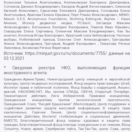
Вольтская Татьяна Анатольевна, Клепиковская Екатерина Дмитриевна,
Сотников Даниил Владимирович, Захаров Андрей Вячеславович, Симонов
Евгений Алексеевич, Сурначева Елизавета Дмитриевна, Соловьева Елена
Анатольевна, Арапова Галина Юрьевна, Перл Роман Александрович, МЕМО,
Mason G.E.S. Anonymous Foundation, Stichting Bellingcat, Якутия – Наше
Мнение, Москоу диджитал медиа, РС-Балт, Заговора Максим
Александрович, Ветошкина Валерия Валерьевна, Павлов Иван Юрьевич,
Скворцова Елена Сергеевна, Оленичев Максим Владимирович, Как бы
инагент, Кочетков Игорь Викторович, Иркутский союз библиофилов, Честные
выборы, Нобелевский призыв, Еланчик Олег Александрович, Григорьева
Алина Александровна, Григорьев Андрей Валерьевич , Гималова Регина
Эмилевна, Хисамова Регина Фаритовна
Источник:
https://minjust.gov.ru/ru/documents/7755/
данные на
03.12.2021
* Сведения реестра НКО, выполняющих функции
иностранного агента:
Гражданин.Армия.Право, Нижегородский центр немецкой и европейской
культуры, Центр гендерных исследований, Фонд защиты прав граждан Штаб,
Институт права и публичной политики, Фонд борьбы с коррупцией, Альянс
врачей, НАСИЛИЮ.НЕТ, Мы против СПИДа, СВЕЧА, Открытый Петербург,
Гуманитарное действие, Лига Избирателей, Правовая инициатива,
Гражданская инициатива против экологической преступности,
Гражданский Союз, "Хасдей Ерушалаим" (Милосердие), Центр поддержки и
содействия развитию средств массовой информации, В защиту прав
заключенных, Горячая Линия, Центр социально-информационных
инициатив Действие, Институт глобализации и социальных движений,
ВМЕСТЕ, Благотворительный фонд охраны здоровья и защиты прав
граждан, Благотворительный фонд помощи осужденным и их семьям, Фонд
Тольятти, Новое время, Серебряная тайга, Так-Так-Так, центр Сова, центр