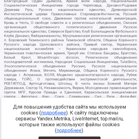
Благородный Орден Дьявола, Армия воли народа, Национальная
Социалистическая Инициатива города Череповца, Духовно-Родовая
Держава Русь, Русское национальное единство, Древнерусской
Инглистической церкви Православных Староверов-Инглингов, Русский
общенациональный союз, Движение против нелегальной иммиграции,
Кровь и Честь, О свободе совести и о религиозных объединениях, Омская
организация общественного политического движения Русское
национальное единство, Северное Братство, Клуб Болельщиков Футбольного
Клуба Динамо, Файзрахманисты, Мусульманская религиозная организация
п. Боровский Тюменского района Тюменской области, Община Коренного
Русского народа Щелковского района, Правый сектор, Украинская
национальная ассамблея – Украинская народная самооборона,
Украинская повстанческая армия, Тризуб им. Степана Бандеры, Братство,
Белый Крест, Misanthropic division, Религиозное объединение
последователей инглиизма, Народная Социальная Инициатива, TulaSkins,
Этнополитическое объединение Русские, Русское национальное
объединение Атака, Мечеть Мирмамеда, Община Коренного Русского
народа г. Астрахани, ВОЛЯ, Меджлис крымскотатарского народа, Рубеж
Севера, ТОЙС, О противодействии экстремистской деятельности,
РЕВТАТПОД, Артподготовка, Штольц, В честь иконы Божией Матери
Державная, Сектор 16, Независимость, Фирма, Молодежная правозащитная
группа МПГ, Курсом Правды и Единения, Каракольская инициативная
группа, Автоград Крю, Союз Славянских Сил Руси, Алля-Аят,
Благотворительный пансионат Ак Умут, Русская республика Русь,
Арестантское уголовное единство, Башкорт, Нация и свобода, W.H.С., Фалунь
Для повышения удобства сайта мы используем
Дафа, Иртыш Ultras, Русский Патриотический клуб-Новокузнецк/РПК,
cookies (
подробнее
). К сайту подключены
Сибирский державный союз, Фонд борьбы с коррупцией, Фонд защиты прав
сервисы Yandex.Metrika, LiveInternet, top.mail.ru,
граждан, Штабы Навального, Совет граждан СССР Прикубанского округа г.
Краснодара
которые также используют файлы cookies
Источник:
https://minjust.gov.ru/ru/documents/7822/
данные на
(
подробнее
).
08.12.2021