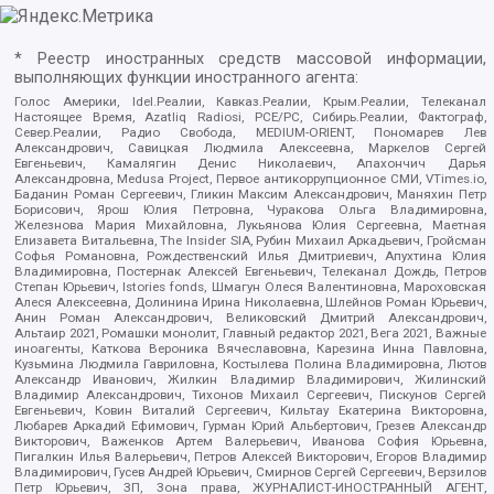
* Реестр иностранных средств массовой информации,
выполняющих функции иностранного агента:
Голос Америки, Idel.Реалии, Кавказ.Реалии, Крым.Реалии, Телеканал
Настоящее Время, Azatliq Radiosi, PCE/PC, Сибирь.Реалии, Фактограф,
Север.Реалии, Радио Свобода, MEDIUM-ORIENT, Пономарев Лев
Александрович, Савицкая Людмила Алексеевна, Маркелов Сергей
Евгеньевич, Камалягин Денис Николаевич, Апахончич Дарья
Александровна, Medusa Project, Первое антикоррупционное СМИ, VTimes.io,
Баданин Роман Сергеевич, Гликин Максим Александрович, Маняхин Петр
Борисович, Ярош Юлия Петровна, Чуракова Ольга Владимировна,
Железнова Мария Михайловна, Лукьянова Юлия Сергеевна, Маетная
Елизавета Витальевна, The Insider SIA, Рубин Михаил Аркадьевич, Гройсман
Софья Романовна, Рождественский Илья Дмитриевич, Апухтина Юлия
Владимировна, Постернак Алексей Евгеньевич, Телеканал Дождь, Петров
Степан Юрьевич, Istories fonds, Шмагун Олеся Валентиновна, Мароховская
Алеся Алексеевна, Долинина Ирина Николаевна, Шлейнов Роман Юрьевич,
Анин Роман Александрович, Великовский Дмитрий Александрович,
Альтаир 2021, Ромашки монолит, Главный редактор 2021, Вега 2021, Важные
иноагенты, Каткова Вероника Вячеславовна, Карезина Инна Павловна,
Кузьмина Людмила Гавриловна, Костылева Полина Владимировна, Лютов
Александр Иванович, Жилкин Владимир Владимирович, Жилинский
Владимир Александрович, Тихонов Михаил Сергеевич, Пискунов Сергей
Евгеньевич, Ковин Виталий Сергеевич, Кильтау Екатерина Викторовна,
Любарев Аркадий Ефимович, Гурман Юрий Альбертович, Грезев Александр
Викторович, Важенков Артем Валерьевич, Иванова София Юрьевна,
Пигалкин Илья Валерьевич, Петров Алексей Викторович, Егоров Владимир
Владимирович, Гусев Андрей Юрьевич, Смирнов Сергей Сергеевич, Верзилов
Петр Юрьевич, ЗП, Зона права, ЖУРНАЛИСТ-ИНОСТРАННЫЙ АГЕНТ,