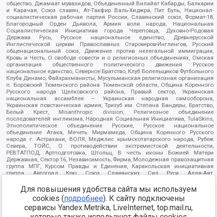
общество, Джамаат мувахидов, Объединенный Вилайат Кабарды, Балкарии
и Карачая, Союз славян, Ат-Такфир Валь-Хиджра, Пит Буль, Национал-
социалистическая рабочая партия России, Славянский союз, Формат-18,
Благородный Орден Дьявола, Армия воли народа, Национальная
Социалистическая Инициатива города Череповца, Духовно-Родовая
Держава Русь, Русское национальное единство, Древнерусской
Инглистической церкви Православных Староверов-Инглингов, Русский
общенациональный союз, Движение против нелегальной иммиграции,
Кровь и Честь, О свободе совести и о религиозных объединениях, Омская
организация общественного политического движения Русское
национальное единство, Северное Братство, Клуб Болельщиков Футбольного
Клуба Динамо, Файзрахманисты, Мусульманская религиозная организация
п. Боровский Тюменского района Тюменской области, Община Коренного
Русского народа Щелковского района, Правый сектор, Украинская
национальная ассамблея – Украинская народная самооборона,
Украинская повстанческая армия, Тризуб им. Степана Бандеры, Братство,
Белый Крест, Misanthropic division, Религиозное объединение
последователей инглиизма, Народная Социальная Инициатива, TulaSkins,
Этнополитическое объединение Русские, Русское национальное
объединение Атака, Мечеть Мирмамеда, Община Коренного Русского
народа г. Астрахани, ВОЛЯ, Меджлис крымскотатарского народа, Рубеж
Севера, ТОЙС, О противодействии экстремистской деятельности,
РЕВТАТПОД, Артподготовка, Штольц, В честь иконы Божией Матери
Державная, Сектор 16, Независимость, Фирма, Молодежная правозащитная
группа МПГ, Курсом Правды и Единения, Каракольская инициативная
группа, Автоград Крю, Союз Славянских Сил Руси, Алля-Аят,
Благотворительный пансионат Ак Умут, Русская республика Русь,
Арестантское уголовное единство, Башкорт, Нация и свобода, W.H.С., Фалунь
Для повышения удобства сайта мы используем
Дафа, Иртыш Ultras, Русский Патриотический клуб-Новокузнецк/РПК,
cookies (
подробнее
). К сайту подключены
Сибирский державный союз, Фонд борьбы с коррупцией, Фонд защиты прав
сервисы Yandex.Metrika, LiveInternet, top.mail.ru,
граждан, Штабы Навального, Совет граждан СССР Прикубанского округа г.
Краснодара
которые также используют файлы cookies