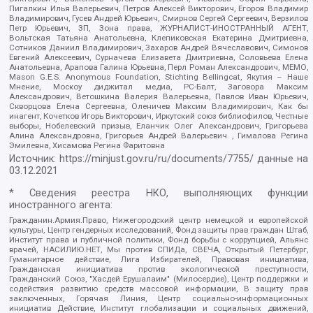
Пигалкин Илья Валерьевич, Петров Алексей Викторович, Егоров Владимир
Владимирович, Гусев Андрей Юрьевич, Смирнов Сергей Сергеевич, Верзилов
Петр Юрьевич, ЗП, Зона права, ЖУРНАЛИСТ-ИНОСТРАННЫЙ АГЕНТ,
Вольтская Татьяна Анатольевна, Клепиковская Екатерина Дмитриевна,
Сотников Даниил Владимирович, Захаров Андрей Вячеславович, Симонов
Евгений Алексеевич, Сурначева Елизавета Дмитриевна, Соловьева Елена
Анатольевна, Арапова Галина Юрьевна, Перл Роман Александрович, МЕМО,
Mason G.E.S. Anonymous Foundation, Stichting Bellingcat, Якутия – Наше
Мнение, Москоу диджитал медиа, РС-Балт, Заговора Максим
Александрович, Ветошкина Валерия Валерьевна, Павлов Иван Юрьевич,
Скворцова Елена Сергеевна, Оленичев Максим Владимирович, Как бы
инагент, Кочетков Игорь Викторович, Иркутский союз библиофилов, Честные
выборы, Нобелевский призыв, Еланчик Олег Александрович, Григорьева
Алина Александровна, Григорьев Андрей Валерьевич , Гималова Регина
Эмилевна, Хисамова Регина Фаритовна
Источник:
https://minjust.gov.ru/ru/documents/7755/
данные на
03.12.2021
* Сведения реестра НКО, выполняющих функции
иностранного агента:
Гражданин.Армия.Право, Нижегородский центр немецкой и европейской
культуры, Центр гендерных исследований, Фонд защиты прав граждан Штаб,
Институт права и публичной политики, Фонд борьбы с коррупцией, Альянс
врачей, НАСИЛИЮ.НЕТ, Мы против СПИДа, СВЕЧА, Открытый Петербург,
Гуманитарное действие, Лига Избирателей, Правовая инициатива,
Гражданская инициатива против экологической преступности,
Гражданский Союз, "Хасдей Ерушалаим" (Милосердие), Центр поддержки и
содействия развитию средств массовой информации, В защиту прав
заключенных, Горячая Линия, Центр социально-информационных
инициатив Действие, Институт глобализации и социальных движений,