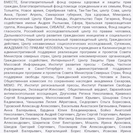
ВМЕСТЕ, Благотворительный фонд охраны здоровья и защиты прав
граждан, Благотворительный фонд помощи осужденным и их семьям, Фонд
Тольятти, Новое время, Серебряная тайга, Так-Так-Так, центр Сова, центр
Анна, Проект Апрель, Самарская губерния, Эра здоровья, Мемориал,
Аналитический Центр Юрия Левады, Издательство Парк Гагарина, Фонд
содействия имени Андрея Рылькова, Сфера, Уральская правозащитная
группа, Женщины Евразии, СИБАЛЬТ, Институт прав человека, Фонд защиты
гласности, Российский исследовательский центр по правам человека,
Дальневосточный центр развития гражданских инициатив и социального
партнерства, Пермский региональный правозащитный центр, Гражданское
действие, Центр независимых социологических исследований, Сутяжник,
АКАДЕМИЯ ПО ПРАВАМ ЧЕЛОВЕКА, Частное учреждение в Калининграде по
административной поддержке реализации программ и проектов Совета
Министров северных стран, Центр развития некоммерческих организаций,
Гражданское содействие, Интернешнл-Р, Центр Защиты Прав Средств
Массовой Информации, Институт развития прессы - Сибирь, Частное
учреждение в Санкт-Петербурге по административной поддержке
реализации программ и проектов Совета Министров Северных Стран, Фонд
поддержки свободы прессы, Гражданский контроль, Человек и Закон,
Общественная комиссия по сохранению наследия академика Сахарова,
МЕМО. РУ, Институт региональной прессы, Институт Развития Свободы
Информации, Экозащита!-Женсовет, Общественный вердикт, Евразийская
антимонопольная ассоциация, Дзугкоева Регина Николаевна, Кривенко
Сергей Владимирович, Милославский Павел Юрьевич, Шнырова Ольга
Вадимовна, Чанышева Лилия Айратовна, Сидорович Ольга Борисовна,
Туровский Александр Алексеевич, Васильева Анастасия Евгеньевна, Ривина
Анна Валерьевна, Бурдина Юлия Владимировна, Бойко Анатолий
Николаевич, Пивоваров Андрей Сергеевич, Дугин Сергей Георгиевич, Аверин
Виталий Евгеньевич, Барахоев Магомед Бекханович, Шевченко Дмитрий
Александрович, Шарипков Олег Викторович, Мошель Ирина Ароновна,
Шведов Григорий Сергеевич, Пономарев Лев Александрович, Созаев
Валерий Валерьевич, Каргалицкий Борис Юльевич, Исакова Ирина