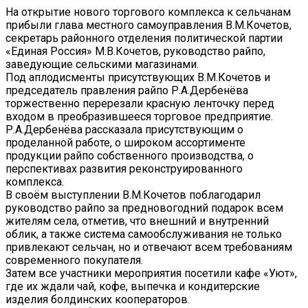
На открытие нового торгового комплекса к сельчанам
прибыли глава местного самоуправления В.М.Кочетов,
секретарь районного отделения политической партии
«Единая Россия» М.В.Кочетов, руководство райпо,
заведующие сельскими магазинами.
Под аплодисменты присутствующих В.М.Кочетов и
председатель правления райпо Р.А.Дербенёва
торжественно перерезали красную ленточку перед
входом в преобразившееся торговое предприятие.
Р.А.Дербенёва рассказала присутствующим о
проделанной работе, о широком ассортименте
продукции райпо собственного производства, о
перспективах развития реконструированного
комплекса.
В своём выступлении В.М.Кочетов поблагодарил
руководство райпо за предновогодний подарок всем
жителям села, отметив, что внешний и внутренний
облик, а также система самообслуживания не только
привлекают сельчан, но и отвечают всем требованиям
современного покупателя.
Затем все участники мероприятия посетили кафе «Уют»,
где их ждали чай, кофе, выпечка и кондитерские
изделия болдинских кооператоров.