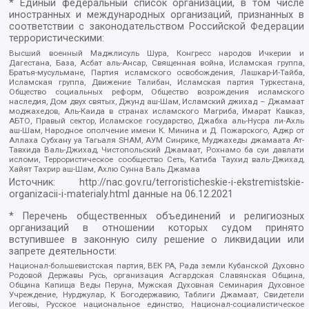
* Единый федеральный список организаций, в том числе
иностранных и международных организаций, признанных в
соответствии с законодательством Российской Федерации
террористическими:
Высший военный Маджлисуль Шура, Конгресс народов Ичкерии и
Дагестана, База, Асбат аль-Ансар, Священная война, Исламская группа,
Братья-мусульмане, Партия исламского освобождения, Лашкар-И-Тайба,
Исламская группа, Движение Талибан, Исламская партия Туркестана,
Общество социальных реформ, Общество возрождения исламского
наследия, Дом двух святых, Джунд аш-Шам, Исламский джихад – Джамаат
моджахедов, Аль-Каида в странах исламского Магриба, Имарат Кавказ,
АБТО, Правый сектор, Исламское государство, Джабха аль-Нусра ли-Ахль
аш-Шам, Народное ополчение имени К. Минина и Д. Пожарского, Аджр от
Аллаха Субхану уа Тагьаля SHAM, АУМ Синрике, Муджахеды джамаата Ат-
Тавхида Валь-Джихад, Чистопольский Джамаат, Рохнамо ба суи давлати
исломи, Террористическое сообщество Сеть, Катиба Таухид валь-Джихад,
Хайят Тахрир аш-Шам, Ахлю Сунна Валь Джамаа
Источник:
http://nac.gov.ru/terroristicheskie-i-ekstremistskie-
organizacii-i-materialy.html
данные на
06.12.2021
* Перечень общественных объединений и религиозных
организаций в отношении которых судом принято
вступившее в законную силу решение о ликвидации или
запрете деятельности:
Национал-большевистская партия, ВЕК РА, Рада земли Кубанской Духовно
Родовой Державы Русь, организация Асгардская Славянская Община,
Община Капища Веды Перуна, Мужская Духовная Семинария Духовное
Учреждение, Нурджулар, К Богодержавию, Таблиги Джамаат, Свидетели
Иеговы, Русское национальное единство, Национал-социалистическое