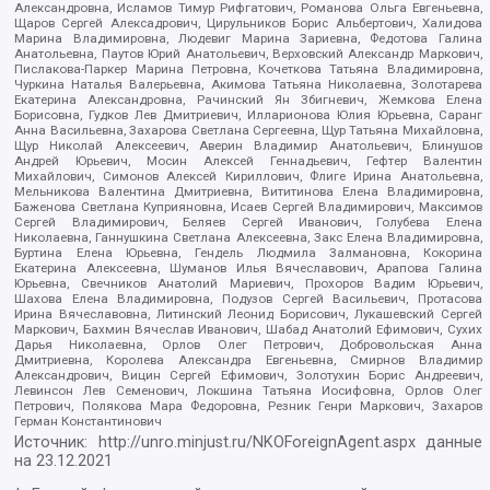
Александровна, Исламов Тимур Рифгатович, Романова Ольга Евгеньевна,
Щаров Сергей Алексадрович, Цирульников Борис Альбертович, Халидова
Марина Владимировна, Людевиг Марина Зариевна, Федотова Галина
Анатольевна, Паутов Юрий Анатольевич, Верховский Александр Маркович,
Пислакова-Паркер Марина Петровна, Кочеткова Татьяна Владимировна,
Чуркина Наталья Валерьевна, Акимова Татьяна Николаевна, Золотарева
Екатерина Александровна, Рачинский Ян Збигневич, Жемкова Елена
Борисовна, Гудков Лев Дмитриевич, Илларионова Юлия Юрьевна, Саранг
Анна Васильевна, Захарова Светлана Сергеевна, Щур Татьяна Михайловна,
Щур Николай Алексеевич, Аверин Владимир Анатольевич, Блинушов
Андрей Юрьевич, Мосин Алексей Геннадьевич, Гефтер Валентин
Михайлович, Симонов Алексей Кириллович, Флиге Ирина Анатольевна,
Мельникова Валентина Дмитриевна, Вититинова Елена Владимировна,
Баженова Светлана Куприяновна, Исаев Сергей Владимирович, Максимов
Сергей Владимирович, Беляев Сергей Иванович, Голубева Елена
Николаевна, Ганнушкина Светлана Алексеевна, Закс Елена Владимировна,
Буртина Елена Юрьевна, Гендель Людмила Залмановна, Кокорина
Екатерина Алексеевна, Шуманов Илья Вячеславович, Арапова Галина
Юрьевна, Свечников Анатолий Мариевич, Прохоров Вадим Юрьевич,
Шахова Елена Владимировна, Подузов Сергей Васильевич, Протасова
Ирина Вячеславовна, Литинский Леонид Борисович, Лукашевский Сергей
Маркович, Бахмин Вячеслав Иванович, Шабад Анатолий Ефимович, Сухих
Дарья Николаевна, Орлов Олег Петрович, Добровольская Анна
Дмитриевна, Королева Александра Евгеньевна, Смирнов Владимир
Александрович, Вицин Сергей Ефимович, Золотухин Борис Андреевич,
Левинсон Лев Семенович, Локшина Татьяна Иосифовна, Орлов Олег
Петрович, Полякова Мара Федоровна, Резник Генри Маркович, Захаров
Герман Константинович
Источник:
http://unro.minjust.ru/NKOForeignAgent.aspx
данные
на
23.12.2021