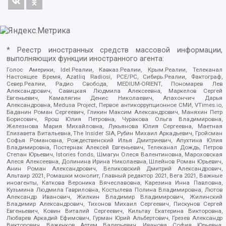
* Реестр иностранных средств массовой информации,
выполняющих функции иностранного агента:
Голос Америки, Idel.Реалии, Кавказ.Реалии, Крым.Реалии, Телеканал
Настоящее Время, Azatliq Radiosi, PCE/PC, Сибирь.Реалии, Фактограф,
Север.Реалии, Радио Свобода, MEDIUM-ORIENT, Пономарев Лев
Александрович, Савицкая Людмила Алексеевна, Маркелов Сергей
Евгеньевич, Камалягин Денис Николаевич, Апахончич Дарья
Александровна, Medusa Project, Первое антикоррупционное СМИ, VTimes.io,
Баданин Роман Сергеевич, Гликин Максим Александрович, Маняхин Петр
Борисович, Ярош Юлия Петровна, Чуракова Ольга Владимировна,
Железнова Мария Михайловна, Лукьянова Юлия Сергеевна, Маетная
Елизавета Витальевна, The Insider SIA, Рубин Михаил Аркадьевич, Гройсман
Софья Романовна, Рождественский Илья Дмитриевич, Апухтина Юлия
Владимировна, Постернак Алексей Евгеньевич, Телеканал Дождь, Петров
Степан Юрьевич, Istories fonds, Шмагун Олеся Валентиновна, Мароховская
Алеся Алексеевна, Долинина Ирина Николаевна, Шлейнов Роман Юрьевич,
Анин Роман Александрович, Великовский Дмитрий Александрович,
Альтаир 2021, Ромашки монолит, Главный редактор 2021, Вега 2021, Важные
иноагенты, Каткова Вероника Вячеславовна, Карезина Инна Павловна,
Кузьмина Людмила Гавриловна, Костылева Полина Владимировна, Лютов
Александр Иванович, Жилкин Владимир Владимирович, Жилинский
Владимир Александрович, Тихонов Михаил Сергеевич, Пискунов Сергей
Евгеньевич, Ковин Виталий Сергеевич, Кильтау Екатерина Викторовна,
Любарев Аркадий Ефимович, Гурман Юрий Альбертович, Грезев Александр
Викторович, Важенков Артем Валерьевич, Иванова София Юрьевна,