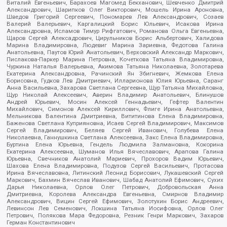
Виталий Евгеньевич, Барахоев Магомед Бекханович, Шевченко Дмитрий
Александрович, Шарипков Олег Викторович, Мошель Ирина Ароновна,
Шведов Григорий Сергеевич, Пономарев Лев Александрович, Созаев
Валерий Валерьевич, Каргалицкий Борис Юльевич, Исакова Ирина
Александровна, Исламов Тимур Рифгатович, Романова Ольга Евгеньевна,
Щаров Сергей Алексадрович, Цирульников Борис Альбертович, Халидова
Марина Владимировна, Людевиг Марина Зариевна, Федотова Галина
Анатольевна, Паутов Юрий Анатольевич, Верховский Александр Маркович,
Пислакова-Паркер Марина Петровна, Кочеткова Татьяна Владимировна,
Чуркина Наталья Валерьевна, Акимова Татьяна Николаевна, Золотарева
Екатерина Александровна, Рачинский Ян Збигневич, Жемкова Елена
Борисовна, Гудков Лев Дмитриевич, Илларионова Юлия Юрьевна, Саранг
Анна Васильевна, Захарова Светлана Сергеевна, Щур Татьяна Михайловна,
Щур Николай Алексеевич, Аверин Владимир Анатольевич, Блинушов
Андрей Юрьевич, Мосин Алексей Геннадьевич, Гефтер Валентин
Михайлович, Симонов Алексей Кириллович, Флиге Ирина Анатольевна,
Мельникова Валентина Дмитриевна, Вититинова Елена Владимировна,
Баженова Светлана Куприяновна, Исаев Сергей Владимирович, Максимов
Сергей Владимирович, Беляев Сергей Иванович, Голубева Елена
Николаевна, Ганнушкина Светлана Алексеевна, Закс Елена Владимировна,
Буртина Елена Юрьевна, Гендель Людмила Залмановна, Кокорина
Екатерина Алексеевна, Шуманов Илья Вячеславович, Арапова Галина
Юрьевна, Свечников Анатолий Мариевич, Прохоров Вадим Юрьевич,
Шахова Елена Владимировна, Подузов Сергей Васильевич, Протасова
Ирина Вячеславовна, Литинский Леонид Борисович, Лукашевский Сергей
Маркович, Бахмин Вячеслав Иванович, Шабад Анатолий Ефимович, Сухих
Дарья Николаевна, Орлов Олег Петрович, Добровольская Анна
Дмитриевна, Королева Александра Евгеньевна, Смирнов Владимир
Александрович, Вицин Сергей Ефимович, Золотухин Борис Андреевич,
Левинсон Лев Семенович, Локшина Татьяна Иосифовна, Орлов Олег
Петрович, Полякова Мара Федоровна, Резник Генри Маркович, Захаров
Герман Константинович