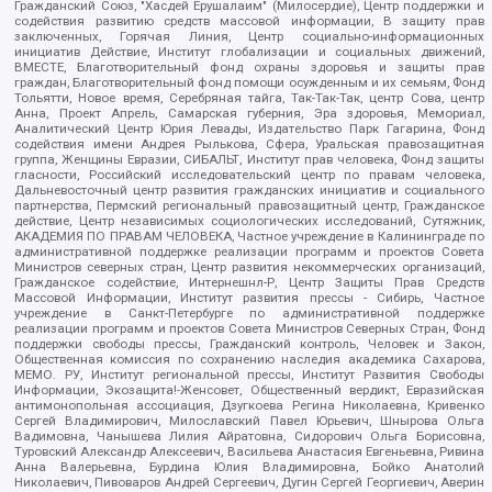
Гражданский Союз, "Хасдей Ерушалаим" (Милосердие), Центр поддержки и
содействия развитию средств массовой информации, В защиту прав
заключенных, Горячая Линия, Центр социально-информационных
инициатив Действие, Институт глобализации и социальных движений,
ВМЕСТЕ, Благотворительный фонд охраны здоровья и защиты прав
граждан, Благотворительный фонд помощи осужденным и их семьям, Фонд
Тольятти, Новое время, Серебряная тайга, Так-Так-Так, центр Сова, центр
Анна, Проект Апрель, Самарская губерния, Эра здоровья, Мемориал,
Аналитический Центр Юрия Левады, Издательство Парк Гагарина, Фонд
содействия имени Андрея Рылькова, Сфера, Уральская правозащитная
группа, Женщины Евразии, СИБАЛЬТ, Институт прав человека, Фонд защиты
гласности, Российский исследовательский центр по правам человека,
Дальневосточный центр развития гражданских инициатив и социального
партнерства, Пермский региональный правозащитный центр, Гражданское
действие, Центр независимых социологических исследований, Сутяжник,
АКАДЕМИЯ ПО ПРАВАМ ЧЕЛОВЕКА, Частное учреждение в Калининграде по
административной поддержке реализации программ и проектов Совета
Министров северных стран, Центр развития некоммерческих организаций,
Гражданское содействие, Интернешнл-Р, Центр Защиты Прав Средств
Массовой Информации, Институт развития прессы - Сибирь, Частное
учреждение в Санкт-Петербурге по административной поддержке
реализации программ и проектов Совета Министров Северных Стран, Фонд
поддержки свободы прессы, Гражданский контроль, Человек и Закон,
Общественная комиссия по сохранению наследия академика Сахарова,
МЕМО. РУ, Институт региональной прессы, Институт Развития Свободы
Информации, Экозащита!-Женсовет, Общественный вердикт, Евразийская
антимонопольная ассоциация, Дзугкоева Регина Николаевна, Кривенко
Сергей Владимирович, Милославский Павел Юрьевич, Шнырова Ольга
Вадимовна, Чанышева Лилия Айратовна, Сидорович Ольга Борисовна,
Туровский Александр Алексеевич, Васильева Анастасия Евгеньевна, Ривина
Анна Валерьевна, Бурдина Юлия Владимировна, Бойко Анатолий
Николаевич, Пивоваров Андрей Сергеевич, Дугин Сергей Георгиевич, Аверин