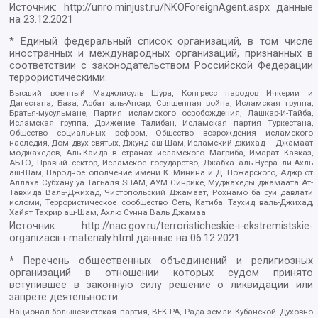
Источник:
http://unro.minjust.ru/NKOForeignAgent.aspx
данные
на
23.12.2021
* Единый федеральный список организаций, в том числе
иностранных и международных организаций, признанных в
соответствии с законодательством Российской Федерации
террористическими:
Высший военный Маджлисуль Шура, Конгресс народов Ичкерии и
Дагестана, База, Асбат аль-Ансар, Священная война, Исламская группа,
Братья-мусульмане, Партия исламского освобождения, Лашкар-И-Тайба,
Исламская группа, Движение Талибан, Исламская партия Туркестана,
Общество социальных реформ, Общество возрождения исламского
наследия, Дом двух святых, Джунд аш-Шам, Исламский джихад – Джамаат
моджахедов, Аль-Каида в странах исламского Магриба, Имарат Кавказ,
АБТО, Правый сектор, Исламское государство, Джабха аль-Нусра ли-Ахль
аш-Шам, Народное ополчение имени К. Минина и Д. Пожарского, Аджр от
Аллаха Субхану уа Тагьаля SHAM, АУМ Синрике, Муджахеды джамаата Ат-
Тавхида Валь-Джихад, Чистопольский Джамаат, Рохнамо ба суи давлати
исломи, Террористическое сообщество Сеть, Катиба Таухид валь-Джихад,
Хайят Тахрир аш-Шам, Ахлю Сунна Валь Джамаа
Источник:
http://nac.gov.ru/terroristicheskie-i-ekstremistskie-
organizacii-i-materialy.html
данные на
06.12.2021
* Перечень общественных объединений и религиозных
организаций в отношении которых судом принято
вступившее в законную силу решение о ликвидации или
запрете деятельности:
Национал-большевистская партия, ВЕК РА, Рада земли Кубанской Духовно