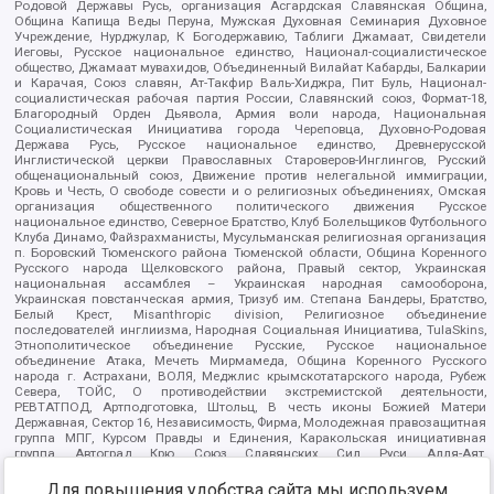
Родовой Державы Русь, организация Асгардская Славянская Община,
Община Капища Веды Перуна, Мужская Духовная Семинария Духовное
Учреждение, Нурджулар, К Богодержавию, Таблиги Джамаат, Свидетели
Иеговы, Русское национальное единство, Национал-социалистическое
общество, Джамаат мувахидов, Объединенный Вилайат Кабарды, Балкарии
и Карачая, Союз славян, Ат-Такфир Валь-Хиджра, Пит Буль, Национал-
социалистическая рабочая партия России, Славянский союз, Формат-18,
Благородный Орден Дьявола, Армия воли народа, Национальная
Социалистическая Инициатива города Череповца, Духовно-Родовая
Держава Русь, Русское национальное единство, Древнерусской
Инглистической церкви Православных Староверов-Инглингов, Русский
общенациональный союз, Движение против нелегальной иммиграции,
Кровь и Честь, О свободе совести и о религиозных объединениях, Омская
организация общественного политического движения Русское
национальное единство, Северное Братство, Клуб Болельщиков Футбольного
Клуба Динамо, Файзрахманисты, Мусульманская религиозная организация
п. Боровский Тюменского района Тюменской области, Община Коренного
Русского народа Щелковского района, Правый сектор, Украинская
национальная ассамблея – Украинская народная самооборона,
Украинская повстанческая армия, Тризуб им. Степана Бандеры, Братство,
Белый Крест, Misanthropic division, Религиозное объединение
последователей инглиизма, Народная Социальная Инициатива, TulaSkins,
Этнополитическое объединение Русские, Русское национальное
объединение Атака, Мечеть Мирмамеда, Община Коренного Русского
народа г. Астрахани, ВОЛЯ, Меджлис крымскотатарского народа, Рубеж
Севера, ТОЙС, О противодействии экстремистской деятельности,
РЕВТАТПОД, Артподготовка, Штольц, В честь иконы Божией Матери
Державная, Сектор 16, Независимость, Фирма, Молодежная правозащитная
группа МПГ, Курсом Правды и Единения, Каракольская инициативная
группа, Автоград Крю, Союз Славянских Сил Руси, Алля-Аят,
Благотворительный пансионат Ак Умут, Русская республика Русь,
Арестантское уголовное единство, Башкорт, Нация и свобода, W.H.С., Фалунь
Для повышения удобства сайта мы используем