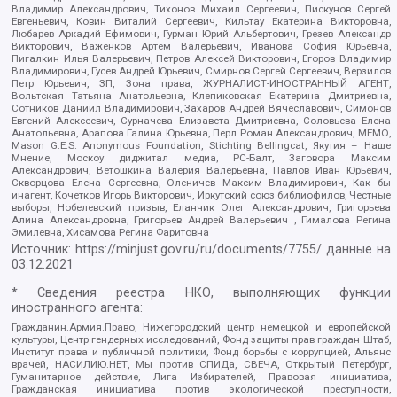
Владимир Александрович, Тихонов Михаил Сергеевич, Пискунов Сергей
Евгеньевич, Ковин Виталий Сергеевич, Кильтау Екатерина Викторовна,
Любарев Аркадий Ефимович, Гурман Юрий Альбертович, Грезев Александр
Викторович, Важенков Артем Валерьевич, Иванова София Юрьевна,
Пигалкин Илья Валерьевич, Петров Алексей Викторович, Егоров Владимир
Владимирович, Гусев Андрей Юрьевич, Смирнов Сергей Сергеевич, Верзилов
Петр Юрьевич, ЗП, Зона права, ЖУРНАЛИСТ-ИНОСТРАННЫЙ АГЕНТ,
Вольтская Татьяна Анатольевна, Клепиковская Екатерина Дмитриевна,
Сотников Даниил Владимирович, Захаров Андрей Вячеславович, Симонов
Евгений Алексеевич, Сурначева Елизавета Дмитриевна, Соловьева Елена
Анатольевна, Арапова Галина Юрьевна, Перл Роман Александрович, МЕМО,
Mason G.E.S. Anonymous Foundation, Stichting Bellingcat, Якутия – Наше
Мнение, Москоу диджитал медиа, РС-Балт, Заговора Максим
Александрович, Ветошкина Валерия Валерьевна, Павлов Иван Юрьевич,
Скворцова Елена Сергеевна, Оленичев Максим Владимирович, Как бы
инагент, Кочетков Игорь Викторович, Иркутский союз библиофилов, Честные
выборы, Нобелевский призыв, Еланчик Олег Александрович, Григорьева
Алина Александровна, Григорьев Андрей Валерьевич , Гималова Регина
Эмилевна, Хисамова Регина Фаритовна
Источник:
https://minjust.gov.ru/ru/documents/7755/
данные на
03.12.2021
* Сведения реестра НКО, выполняющих функции
иностранного агента:
Гражданин.Армия.Право, Нижегородский центр немецкой и европейской
культуры, Центр гендерных исследований, Фонд защиты прав граждан Штаб,
Институт права и публичной политики, Фонд борьбы с коррупцией, Альянс
врачей, НАСИЛИЮ.НЕТ, Мы против СПИДа, СВЕЧА, Открытый Петербург,
Гуманитарное действие, Лига Избирателей, Правовая инициатива,
Гражданская инициатива против экологической преступности,