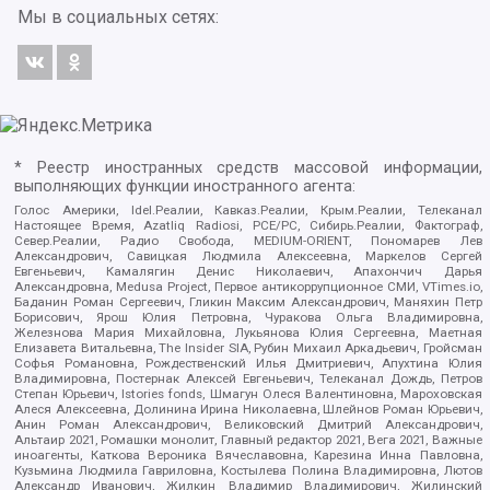
Мы в социальных сетях:
* Реестр иностранных средств массовой информации,
выполняющих функции иностранного агента:
Голос Америки, Idel.Реалии, Кавказ.Реалии, Крым.Реалии, Телеканал
Настоящее Время, Azatliq Radiosi, PCE/PC, Сибирь.Реалии, Фактограф,
Север.Реалии, Радио Свобода, MEDIUM-ORIENT, Пономарев Лев
Александрович, Савицкая Людмила Алексеевна, Маркелов Сергей
Евгеньевич, Камалягин Денис Николаевич, Апахончич Дарья
Александровна, Medusa Project, Первое антикоррупционное СМИ, VTimes.io,
Баданин Роман Сергеевич, Гликин Максим Александрович, Маняхин Петр
Борисович, Ярош Юлия Петровна, Чуракова Ольга Владимировна,
Железнова Мария Михайловна, Лукьянова Юлия Сергеевна, Маетная
Елизавета Витальевна, The Insider SIA, Рубин Михаил Аркадьевич, Гройсман
Софья Романовна, Рождественский Илья Дмитриевич, Апухтина Юлия
Владимировна, Постернак Алексей Евгеньевич, Телеканал Дождь, Петров
Степан Юрьевич, Istories fonds, Шмагун Олеся Валентиновна, Мароховская
Алеся Алексеевна, Долинина Ирина Николаевна, Шлейнов Роман Юрьевич,
Анин Роман Александрович, Великовский Дмитрий Александрович,
Альтаир 2021, Ромашки монолит, Главный редактор 2021, Вега 2021, Важные
иноагенты, Каткова Вероника Вячеславовна, Карезина Инна Павловна,
Кузьмина Людмила Гавриловна, Костылева Полина Владимировна, Лютов
Александр Иванович, Жилкин Владимир Владимирович, Жилинский