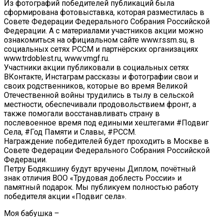
Из фотографий победителей публикаций была
сформирована фотовыставка, которая разместилась в
Совете Федерации Федерального Собрания Российской
Федерации. А с материалами участников акции можно
ознакомиться на официальном сайте www.rssm.su, в
социальных сетях РССМ и партнёрских организациях
www.trdoblest.ru, www.vmgf.ru.
Участники акции публиковали в социальных сетях
ВКонтакте, Инстаграм рассказы и фотографии свои и
своих родственников, которые во время Великой
Отечественной войны трудились в тылу в сельской
местности, обеспечивали продовольствием фронт, а
также помогали восстанавливать страну в
послевоенное время под едиными хештегами #Подвиг
Села, #Год Памяти и Славы, #РССМ.
Награждение победителей будет проходить в Москве в
Совете Федерации Федерального Собрания Российской
Федерации.
Петру Бодякшину будут вручены Диплом, почётный
знак отличия ВОО «Трудовая доблесть России» и
памятный подарок. Мы публикуем полностью работу
победителя акции «Подвиг села».
Моя бабушка –