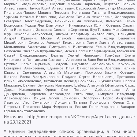
Марина Владимировна, Людевиг Марина Зариевна, Федотова Галина
Анатольевна, Паутов Юрий Анатольевич, Верховский Александр Маркович,
Пислакова-Паркер Марина Петровна, Кочеткова Татьяна Владимировна,
Чуркина Наталья Валерьевна, Акимова Татьяна Николаевна, Золотарева
Екатерина Александровна, Рачинский Ян Збигневич, Жемкова Елена
Борисовна, Гудков Лев Дмитриевич, Илларионова Юлия Юрьевна, Саранг
Анна Васильевна, Захарова Светлана Сергеевна, Щур Татьяна Михайловна,
Щур Николай Алексеевич, Аверин Владимир Анатольевич, Блинушов
Андрей Юрьевич, Мосин Алексей Геннадьевич, Гефтер Валентин
Михайлович, Симонов Алексей Кириллович, Флиге Ирина Анатольевна,
Мельникова Валентина Дмитриевна, Вититинова Елена Владимировна,
Баженова Светлана Куприяновна, Исаев Сергей Владимирович, Максимов
Сергей Владимирович, Беляев Сергей Иванович, Голубева Елена
Николаевна, Ганнушкина Светлана Алексеевна, Закс Елена Владимировна,
Буртина Елена Юрьевна, Гендель Людмила Залмановна, Кокорина
Екатерина Алексеевна, Шуманов Илья Вячеславович, Арапова Галина
Юрьевна, Свечников Анатолий Мариевич, Прохоров Вадим Юрьевич,
Шахова Елена Владимировна, Подузов Сергей Васильевич, Протасова
Ирина Вячеславовна, Литинский Леонид Борисович, Лукашевский Сергей
Маркович, Бахмин Вячеслав Иванович, Шабад Анатолий Ефимович, Сухих
Дарья Николаевна, Орлов Олег Петрович, Добровольская Анна
Дмитриевна, Королева Александра Евгеньевна, Смирнов Владимир
Александрович, Вицин Сергей Ефимович, Золотухин Борис Андреевич,
Левинсон Лев Семенович, Локшина Татьяна Иосифовна, Орлов Олег
Петрович, Полякова Мара Федоровна, Резник Генри Маркович, Захаров
Герман Константинович
Источник:
http://unro.minjust.ru/NKOForeignAgent.aspx
данные
на
23.12.2021
* Единый федеральный список организаций, в том числе
иностранных и международных организаций, признанных в