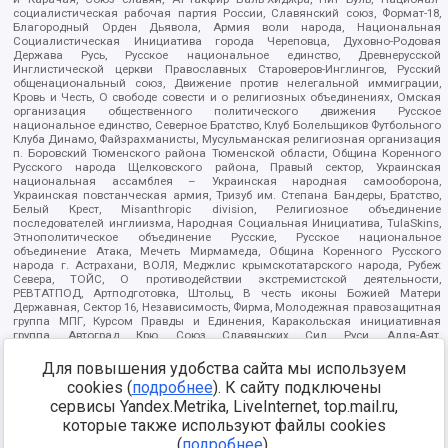
социалистическая рабочая партия России, Славянский союз, Формат-18,
Благородный Орден Дьявола, Армия воли народа, Национальная
Социалистическая Инициатива города Череповца, Духовно-Родовая
Держава Русь, Русское национальное единство, Древнерусской
Инглистической церкви Православных Староверов-Инглингов, Русский
общенациональный союз, Движение против нелегальной иммиграции,
Кровь и Честь, О свободе совести и о религиозных объединениях, Омская
организация общественного политического движения Русское
национальное единство, Северное Братство, Клуб Болельщиков Футбольного
Клуба Динамо, Файзрахманисты, Мусульманская религиозная организация
п. Боровский Тюменского района Тюменской области, Община Коренного
Русского народа Щелковского района, Правый сектор, Украинская
национальная ассамблея – Украинская народная самооборона,
Украинская повстанческая армия, Тризуб им. Степана Бандеры, Братство,
Белый Крест, Misanthropic division, Религиозное объединение
последователей инглиизма, Народная Социальная Инициатива, TulaSkins,
Этнополитическое объединение Русские, Русское национальное
объединение Атака, Мечеть Мирмамеда, Община Коренного Русского
народа г. Астрахани, ВОЛЯ, Меджлис крымскотатарского народа, Рубеж
Севера, ТОЙС, О противодействии экстремистской деятельности,
РЕВТАТПОД, Артподготовка, Штольц, В честь иконы Божией Матери
Державная, Сектор 16, Независимость, Фирма, Молодежная правозащитная
группа МПГ, Курсом Правды и Единения, Каракольская инициативная
группа, Автоград Крю, Союз Славянских Сил Руси, Алля-Аят,
Благотворительный пансионат Ак Умут, Русская республика Русь,
Арестантское уголовное единство, Башкорт, Нация и свобода, W.H.С., Фалунь
Для повышения удобства сайта мы используем
Дафа, Иртыш Ultras, Русский Патриотический клуб-Новокузнецк/РПК,
cookies (
подробнее
). К сайту подключены
Сибирский державный союз, Фонд борьбы с коррупцией, Фонд защиты прав
сервисы Yandex.Metrika, LiveInternet, top.mail.ru,
граждан, Штабы Навального, Совет граждан СССР Прикубанского округа г.
Краснодара
которые также используют файлы cookies
Источник:
https://minjust.gov.ru/ru/documents/7822/
данные на
(
подробнее
).