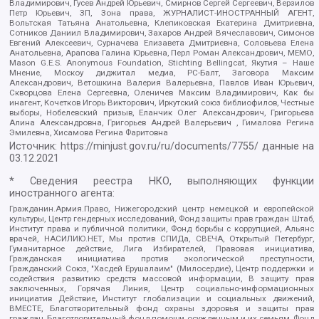
Владимирович, Гусев Андрей Юрьевич, Смирнов Сергей Сергеевич, Верзилов
Петр Юрьевич, ЗП, Зона права, ЖУРНАЛИСТ-ИНОСТРАННЫЙ АГЕНТ,
Вольтская Татьяна Анатольевна, Клепиковская Екатерина Дмитриевна,
Сотников Даниил Владимирович, Захаров Андрей Вячеславович, Симонов
Евгений Алексеевич, Сурначева Елизавета Дмитриевна, Соловьева Елена
Анатольевна, Арапова Галина Юрьевна, Перл Роман Александрович, МЕМО,
Mason G.E.S. Anonymous Foundation, Stichting Bellingcat, Якутия – Наше
Мнение, Москоу диджитал медиа, РС-Балт, Заговора Максим
Александрович, Ветошкина Валерия Валерьевна, Павлов Иван Юрьевич,
Скворцова Елена Сергеевна, Оленичев Максим Владимирович, Как бы
инагент, Кочетков Игорь Викторович, Иркутский союз библиофилов, Честные
выборы, Нобелевский призыв, Еланчик Олег Александрович, Григорьева
Алина Александровна, Григорьев Андрей Валерьевич , Гималова Регина
Эмилевна, Хисамова Регина Фаритовна
Источник:
https://minjust.gov.ru/ru/documents/7755/
данные на
03.12.2021
* Сведения реестра НКО, выполняющих функции
иностранного агента:
Гражданин.Армия.Право, Нижегородский центр немецкой и европейской
культуры, Центр гендерных исследований, Фонд защиты прав граждан Штаб,
Институт права и публичной политики, Фонд борьбы с коррупцией, Альянс
врачей, НАСИЛИЮ.НЕТ, Мы против СПИДа, СВЕЧА, Открытый Петербург,
Гуманитарное действие, Лига Избирателей, Правовая инициатива,
Гражданская инициатива против экологической преступности,
Гражданский Союз, "Хасдей Ерушалаим" (Милосердие), Центр поддержки и
содействия развитию средств массовой информации, В защиту прав
заключенных, Горячая Линия, Центр социально-информационных
инициатив Действие, Институт глобализации и социальных движений,
ВМЕСТЕ, Благотворительный фонд охраны здоровья и защиты прав
граждан, Благотворительный фонд помощи осужденным и их семьям, Фонд