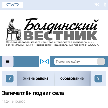
жизнь района
образование
вести
Запечатлён подвиг села
11:24
16.10.2020