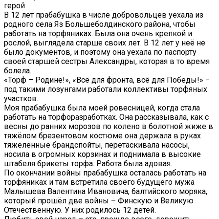
герой
В 12 лет прабабушка в числе добровольцев уехала из
родного села Яз Большеболдинского района, чтобы
работать на торфяниках. Была она очень крепкой и
рослой, выглядела старше своих лет. В 12 лет у неё не
было документов, и поэтому она уехала по паспорту
своей старшей сестры Александры, которая в то время
болела.
«Торф – Родине!», «Всё для фронта, всё для Победы!» −
под такими лозунгами работали коллективы торфяных
участков.
Моя прабабушка была моей ровесницей, когда стала
работать на торфоразработках. Она рассказывала, как с
весны до ранних морозов по колено в болотной жиже в
тяжёлом брезентовом костюме она держала в руках
тяжеленные брандспойты, перетаскивала насосы,
носила в огромных корзинах и поднимала в высокие
штабеля брикеты торфа. Работа была адовая.
По окончании войны прабабушка осталась работать на
торфяниках и там встретила своего будущего мужа
Малышева Валентина Ивановича, балтийского моряка,
который прошёл две войны – Финскую и Великую
Отечественную. У них родилось 12 детей.