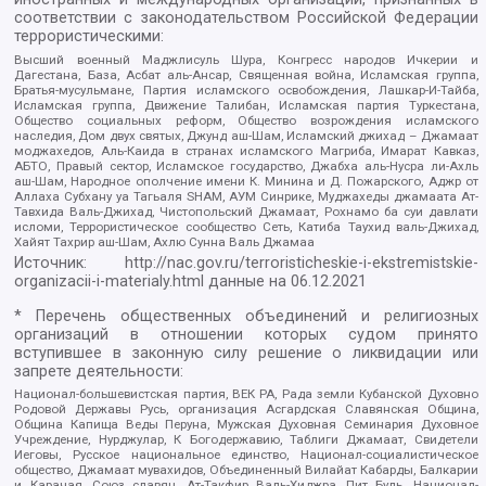
соответствии с законодательством Российской Федерации
террористическими:
Высший военный Маджлисуль Шура, Конгресс народов Ичкерии и
Дагестана, База, Асбат аль-Ансар, Священная война, Исламская группа,
Братья-мусульмане, Партия исламского освобождения, Лашкар-И-Тайба,
Исламская группа, Движение Талибан, Исламская партия Туркестана,
Общество социальных реформ, Общество возрождения исламского
наследия, Дом двух святых, Джунд аш-Шам, Исламский джихад – Джамаат
моджахедов, Аль-Каида в странах исламского Магриба, Имарат Кавказ,
АБТО, Правый сектор, Исламское государство, Джабха аль-Нусра ли-Ахль
аш-Шам, Народное ополчение имени К. Минина и Д. Пожарского, Аджр от
Аллаха Субхану уа Тагьаля SHAM, АУМ Синрике, Муджахеды джамаата Ат-
Тавхида Валь-Джихад, Чистопольский Джамаат, Рохнамо ба суи давлати
исломи, Террористическое сообщество Сеть, Катиба Таухид валь-Джихад,
Хайят Тахрир аш-Шам, Ахлю Сунна Валь Джамаа
Источник:
http://nac.gov.ru/terroristicheskie-i-ekstremistskie-
organizacii-i-materialy.html
данные на
06.12.2021
* Перечень общественных объединений и религиозных
организаций в отношении которых судом принято
вступившее в законную силу решение о ликвидации или
запрете деятельности:
Национал-большевистская партия, ВЕК РА, Рада земли Кубанской Духовно
Родовой Державы Русь, организация Асгардская Славянская Община,
Община Капища Веды Перуна, Мужская Духовная Семинария Духовное
Учреждение, Нурджулар, К Богодержавию, Таблиги Джамаат, Свидетели
Иеговы, Русское национальное единство, Национал-социалистическое
общество, Джамаат мувахидов, Объединенный Вилайат Кабарды, Балкарии
и Карачая, Союз славян, Ат-Такфир Валь-Хиджра, Пит Буль, Национал-