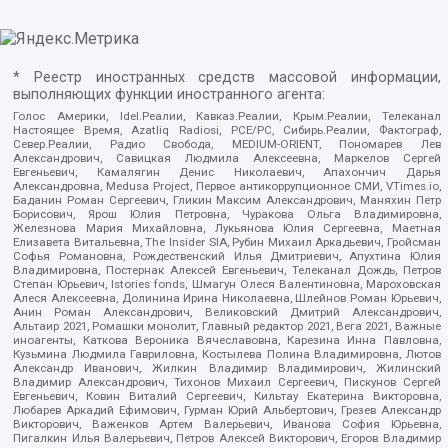
* Реестр иностранных средств массовой информации,
выполняющих функции иностранного агента:
Голос Америки, Idel.Реалии, Кавказ.Реалии, Крым.Реалии, Телеканал
Настоящее Время, Azatliq Radiosi, PCE/PC, Сибирь.Реалии, Фактограф,
Север.Реалии, Радио Свобода, MEDIUM-ORIENT, Пономарев Лев
Александрович, Савицкая Людмила Алексеевна, Маркелов Сергей
Евгеньевич, Камалягин Денис Николаевич, Апахончич Дарья
Александровна, Medusa Project, Первое антикоррупционное СМИ, VTimes.io,
Баданин Роман Сергеевич, Гликин Максим Александрович, Маняхин Петр
Борисович, Ярош Юлия Петровна, Чуракова Ольга Владимировна,
Железнова Мария Михайловна, Лукьянова Юлия Сергеевна, Маетная
Елизавета Витальевна, The Insider SIA, Рубин Михаил Аркадьевич, Гройсман
Софья Романовна, Рождественский Илья Дмитриевич, Апухтина Юлия
Владимировна, Постернак Алексей Евгеньевич, Телеканал Дождь, Петров
Степан Юрьевич, Istories fonds, Шмагун Олеся Валентиновна, Мароховская
Алеся Алексеевна, Долинина Ирина Николаевна, Шлейнов Роман Юрьевич,
Анин Роман Александрович, Великовский Дмитрий Александрович,
Альтаир 2021, Ромашки монолит, Главный редактор 2021, Вега 2021, Важные
иноагенты, Каткова Вероника Вячеславовна, Карезина Инна Павловна,
Кузьмина Людмила Гавриловна, Костылева Полина Владимировна, Лютов
Александр Иванович, Жилкин Владимир Владимирович, Жилинский
Владимир Александрович, Тихонов Михаил Сергеевич, Пискунов Сергей
Евгеньевич, Ковин Виталий Сергеевич, Кильтау Екатерина Викторовна,
Любарев Аркадий Ефимович, Гурман Юрий Альбертович, Грезев Александр
Викторович, Важенков Артем Валерьевич, Иванова София Юрьевна,
Пигалкин Илья Валерьевич, Петров Алексей Викторович, Егоров Владимир