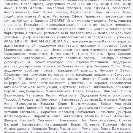
Тольятти, Новое время, Серебряная тайга, Так-Так-Так, центр Сова, центр
Анна, Проект Апрель, Самарская губерния, Эра здоровья, Мемориал,
Аналитический Центр Юрия Левады, Издательство Парк Гагарина, Фонд
содействия имени Андрея Рылькова, Сфера, Уральская правозащитная
группа, Женщины Евразии, СИБАЛЬТ, Институт прав человека, Фонд защиты
гласности, Российский исследовательский центр по правам человека,
Дальневосточный центр развития гражданских инициатив и социального
партнерства, Пермский региональный правозащитный центр, Гражданское
действие, Центр независимых социологических исследований, Сутяжник,
АКАДЕМИЯ ПО ПРАВАМ ЧЕЛОВЕКА, Частное учреждение в Калининграде по
административной поддержке реализации программ и проектов Совета
Министров северных стран, Центр развития некоммерческих организаций,
Гражданское содействие, Интернешнл-Р, Центр Защиты Прав Средств
Массовой Информации, Институт развития прессы - Сибирь, Частное
учреждение в Санкт-Петербурге по административной поддержке
реализации программ и проектов Совета Министров Северных Стран, Фонд
поддержки свободы прессы, Гражданский контроль, Человек и Закон,
Общественная комиссия по сохранению наследия академика Сахарова,
МЕМО. РУ, Институт региональной прессы, Институт Развития Свободы
Информации, Экозащита!-Женсовет, Общественный вердикт, Евразийская
антимонопольная ассоциация, Дзугкоева Регина Николаевна, Кривенко
Сергей Владимирович, Милославский Павел Юрьевич, Шнырова Ольга
Вадимовна, Чанышева Лилия Айратовна, Сидорович Ольга Борисовна,
Туровский Александр Алексеевич, Васильева Анастасия Евгеньевна, Ривина
Анна Валерьевна, Бурдина Юлия Владимировна, Бойко Анатолий
Николаевич, Пивоваров Андрей Сергеевич, Дугин Сергей Георгиевич, Аверин
Виталий Евгеньевич, Барахоев Магомед Бекханович, Шевченко Дмитрий
Александрович, Шарипков Олег Викторович, Мошель Ирина Ароновна,
Шведов Григорий Сергеевич, Пономарев Лев Александрович, Созаев
Валерий Валерьевич, Каргалицкий Борис Юльевич, Исакова Ирина
Александровна, Исламов Тимур Рифгатович, Романова Ольга Евгеньевна,
Щаров Сергей Алексадрович, Цирульников Борис Альбертович, Халидова