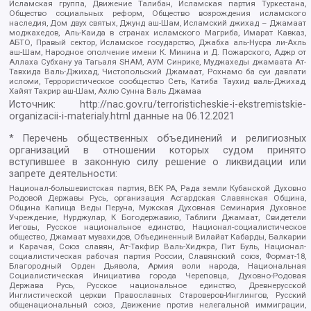
Исламская группа, Движение Талибан, Исламская партия Туркестана,
Общество социальных реформ, Общество возрождения исламского
наследия, Дом двух святых, Джунд аш-Шам, Исламский джихад – Джамаат
моджахедов, Аль-Каида в странах исламского Магриба, Имарат Кавказ,
АБТО, Правый сектор, Исламское государство, Джабха аль-Нусра ли-Ахль
аш-Шам, Народное ополчение имени К. Минина и Д. Пожарского, Аджр от
Аллаха Субхану уа Тагьаля SHAM, АУМ Синрике, Муджахеды джамаата Ат-
Тавхида Валь-Джихад, Чистопольский Джамаат, Рохнамо ба суи давлати
исломи, Террористическое сообщество Сеть, Катиба Таухид валь-Джихад,
Хайят Тахрир аш-Шам, Ахлю Сунна Валь Джамаа
Источник:
http://nac.gov.ru/terroristicheskie-i-ekstremistskie-
organizacii-i-materialy.html
данные на
06.12.2021
* Перечень общественных объединений и религиозных
организаций в отношении которых судом принято
вступившее в законную силу решение о ликвидации или
запрете деятельности:
Национал-большевистская партия, ВЕК РА, Рада земли Кубанской Духовно
Родовой Державы Русь, организация Асгардская Славянская Община,
Община Капища Веды Перуна, Мужская Духовная Семинария Духовное
Учреждение, Нурджулар, К Богодержавию, Таблиги Джамаат, Свидетели
Иеговы, Русское национальное единство, Национал-социалистическое
общество, Джамаат мувахидов, Объединенный Вилайат Кабарды, Балкарии
и Карачая, Союз славян, Ат-Такфир Валь-Хиджра, Пит Буль, Национал-
социалистическая рабочая партия России, Славянский союз, Формат-18,
Благородный Орден Дьявола, Армия воли народа, Национальная
Социалистическая Инициатива города Череповца, Духовно-Родовая
Держава Русь, Русское национальное единство, Древнерусской
Инглистической церкви Православных Староверов-Инглингов, Русский
общенациональный союз, Движение против нелегальной иммиграции,