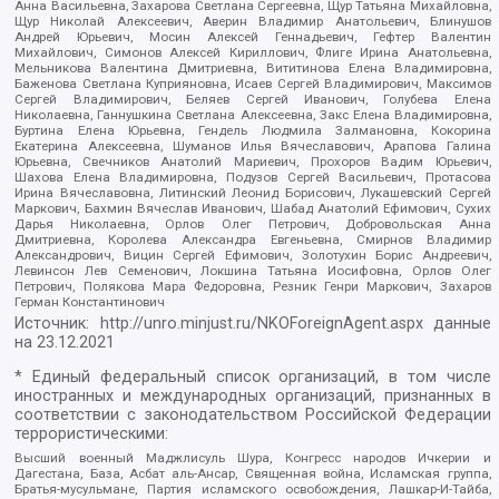
Анна Васильевна, Захарова Светлана Сергеевна, Щур Татьяна Михайловна,
Щур Николай Алексеевич, Аверин Владимир Анатольевич, Блинушов
Андрей Юрьевич, Мосин Алексей Геннадьевич, Гефтер Валентин
Михайлович, Симонов Алексей Кириллович, Флиге Ирина Анатольевна,
Мельникова Валентина Дмитриевна, Вититинова Елена Владимировна,
Баженова Светлана Куприяновна, Исаев Сергей Владимирович, Максимов
Сергей Владимирович, Беляев Сергей Иванович, Голубева Елена
Николаевна, Ганнушкина Светлана Алексеевна, Закс Елена Владимировна,
Буртина Елена Юрьевна, Гендель Людмила Залмановна, Кокорина
Екатерина Алексеевна, Шуманов Илья Вячеславович, Арапова Галина
Юрьевна, Свечников Анатолий Мариевич, Прохоров Вадим Юрьевич,
Шахова Елена Владимировна, Подузов Сергей Васильевич, Протасова
Ирина Вячеславовна, Литинский Леонид Борисович, Лукашевский Сергей
Маркович, Бахмин Вячеслав Иванович, Шабад Анатолий Ефимович, Сухих
Дарья Николаевна, Орлов Олег Петрович, Добровольская Анна
Дмитриевна, Королева Александра Евгеньевна, Смирнов Владимир
Александрович, Вицин Сергей Ефимович, Золотухин Борис Андреевич,
Левинсон Лев Семенович, Локшина Татьяна Иосифовна, Орлов Олег
Петрович, Полякова Мара Федоровна, Резник Генри Маркович, Захаров
Герман Константинович
Источник:
http://unro.minjust.ru/NKOForeignAgent.aspx
данные
на
23.12.2021
* Единый федеральный список организаций, в том числе
иностранных и международных организаций, признанных в
соответствии с законодательством Российской Федерации
террористическими:
Высший военный Маджлисуль Шура, Конгресс народов Ичкерии и
Дагестана, База, Асбат аль-Ансар, Священная война, Исламская группа,
Братья-мусульмане, Партия исламского освобождения, Лашкар-И-Тайба,