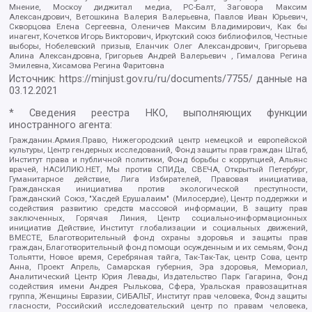
Мнение, Москоу диджитал медиа, РС-Балт, Заговора Максим
Александрович, Ветошкина Валерия Валерьевна, Павлов Иван Юрьевич,
Скворцова Елена Сергеевна, Оленичев Максим Владимирович, Как бы
инагент, Кочетков Игорь Викторович, Иркутский союз библиофилов, Честные
выборы, Нобелевский призыв, Еланчик Олег Александрович, Григорьева
Алина Александровна, Григорьев Андрей Валерьевич , Гималова Регина
Эмилевна, Хисамова Регина Фаритовна
Источник:
https://minjust.gov.ru/ru/documents/7755/
данные на
03.12.2021
* Сведения реестра НКО, выполняющих функции
иностранного агента:
Гражданин.Армия.Право, Нижегородский центр немецкой и европейской
культуры, Центр гендерных исследований, Фонд защиты прав граждан Штаб,
Институт права и публичной политики, Фонд борьбы с коррупцией, Альянс
врачей, НАСИЛИЮ.НЕТ, Мы против СПИДа, СВЕЧА, Открытый Петербург,
Гуманитарное действие, Лига Избирателей, Правовая инициатива,
Гражданская инициатива против экологической преступности,
Гражданский Союз, "Хасдей Ерушалаим" (Милосердие), Центр поддержки и
содействия развитию средств массовой информации, В защиту прав
заключенных, Горячая Линия, Центр социально-информационных
инициатив Действие, Институт глобализации и социальных движений,
ВМЕСТЕ, Благотворительный фонд охраны здоровья и защиты прав
граждан, Благотворительный фонд помощи осужденным и их семьям, Фонд
Тольятти, Новое время, Серебряная тайга, Так-Так-Так, центр Сова, центр
Анна, Проект Апрель, Самарская губерния, Эра здоровья, Мемориал,
Аналитический Центр Юрия Левады, Издательство Парк Гагарина, Фонд
содействия имени Андрея Рылькова, Сфера, Уральская правозащитная
группа, Женщины Евразии, СИБАЛЬТ, Институт прав человека, Фонд защиты
гласности, Российский исследовательский центр по правам человека,