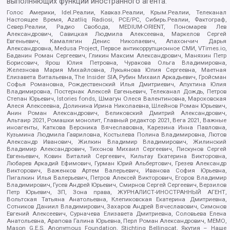
выполняющих функции иностранного агента:
Голос Америки, Idel.Реалии, Кавказ.Реалии, Крым.Реалии, Телеканал
Настоящее Время, Azatliq Radiosi, PCE/PC, Сибирь.Реалии, Фактограф,
Север.Реалии, Радио Свобода, MEDIUM-ORIENT, Пономарев Лев
Александрович, Савицкая Людмила Алексеевна, Маркелов Сергей
Евгеньевич, Камалягин Денис Николаевич, Апахончич Дарья
Александровна, Medusa Project, Первое антикоррупционное СМИ, VTimes.io,
Баданин Роман Сергеевич, Гликин Максим Александрович, Маняхин Петр
Борисович, Ярош Юлия Петровна, Чуракова Ольга Владимировна,
Железнова Мария Михайловна, Лукьянова Юлия Сергеевна, Маетная
Елизавета Витальевна, The Insider SIA, Рубин Михаил Аркадьевич, Гройсман
Софья Романовна, Рождественский Илья Дмитриевич, Апухтина Юлия
Владимировна, Постернак Алексей Евгеньевич, Телеканал Дождь, Петров
Степан Юрьевич, Istories fonds, Шмагун Олеся Валентиновна, Мароховская
Алеся Алексеевна, Долинина Ирина Николаевна, Шлейнов Роман Юрьевич,
Анин Роман Александрович, Великовский Дмитрий Александрович,
Альтаир 2021, Ромашки монолит, Главный редактор 2021, Вега 2021, Важные
иноагенты, Каткова Вероника Вячеславовна, Карезина Инна Павловна,
Кузьмина Людмила Гавриловна, Костылева Полина Владимировна, Лютов
Александр Иванович, Жилкин Владимир Владимирович, Жилинский
Владимир Александрович, Тихонов Михаил Сергеевич, Пискунов Сергей
Евгеньевич, Ковин Виталий Сергеевич, Кильтау Екатерина Викторовна,
Любарев Аркадий Ефимович, Гурман Юрий Альбертович, Грезев Александр
Викторович, Важенков Артем Валерьевич, Иванова София Юрьевна,
Пигалкин Илья Валерьевич, Петров Алексей Викторович, Егоров Владимир
Владимирович, Гусев Андрей Юрьевич, Смирнов Сергей Сергеевич, Верзилов
Петр Юрьевич, ЗП, Зона права, ЖУРНАЛИСТ-ИНОСТРАННЫЙ АГЕНТ,
Вольтская Татьяна Анатольевна, Клепиковская Екатерина Дмитриевна,
Сотников Даниил Владимирович, Захаров Андрей Вячеславович, Симонов
Евгений Алексеевич, Сурначева Елизавета Дмитриевна, Соловьева Елена
Анатольевна, Арапова Галина Юрьевна, Перл Роман Александрович, МЕМО,
Mason G.E.S. Anonymous Foundation, Stichting Bellingcat, Якутия – Наше