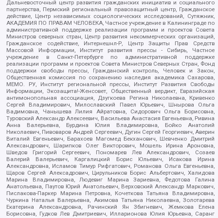
Дальневосточный центр развития гражданских инициатив и социального
партнерства, Пермский региональный правозащитный центр, Гражданское
действие, Центр независимых социологических исследований, Сутяжник,
АКАДЕМИЯ ПО ПРАВАМ ЧЕЛОВЕКА, Частное учреждение в Калининграде по
административной поддержке реализации программ и проектов Совета
Министров северных стран, Центр развития некоммерческих организаций,
Гражданское содействие, Интернешнл-Р, Центр Защиты Прав Средств
Массовой Информации, Институт развития прессы - Сибирь, Частное
учреждение в Санкт-Петербурге по административной поддержке
реализации программ и проектов Совета Министров Северных Стран, Фонд
поддержки свободы прессы, Гражданский контроль, Человек и Закон,
Общественная комиссия по сохранению наследия академика Сахарова,
МЕМО. РУ, Институт региональной прессы, Институт Развития Свободы
Информации, Экозащита!-Женсовет, Общественный вердикт, Евразийская
антимонопольная ассоциация, Дзугкоева Регина Николаевна, Кривенко
Сергей Владимирович, Милославский Павел Юрьевич, Шнырова Ольга
Вадимовна, Чанышева Лилия Айратовна, Сидорович Ольга Борисовна,
Туровский Александр Алексеевич, Васильева Анастасия Евгеньевна, Ривина
Анна Валерьевна, Бурдина Юлия Владимировна, Бойко Анатолий
Николаевич, Пивоваров Андрей Сергеевич, Дугин Сергей Георгиевич, Аверин
Виталий Евгеньевич, Барахоев Магомед Бекханович, Шевченко Дмитрий
Александрович, Шарипков Олег Викторович, Мошель Ирина Ароновна,
Шведов Григорий Сергеевич, Пономарев Лев Александрович, Созаев
Валерий Валерьевич, Каргалицкий Борис Юльевич, Исакова Ирина
Александровна, Исламов Тимур Рифгатович, Романова Ольга Евгеньевна,
Щаров Сергей Алексадрович, Цирульников Борис Альбертович, Халидова
Марина Владимировна, Людевиг Марина Зариевна, Федотова Галина
Анатольевна, Паутов Юрий Анатольевич, Верховский Александр Маркович,
Пислакова-Паркер Марина Петровна, Кочеткова Татьяна Владимировна,
Чуркина Наталья Валерьевна, Акимова Татьяна Николаевна, Золотарева
Екатерина Александровна, Рачинский Ян Збигневич, Жемкова Елена
Борисовна, Гудков Лев Дмитриевич, Илларионова Юлия Юрьевна, Саранг