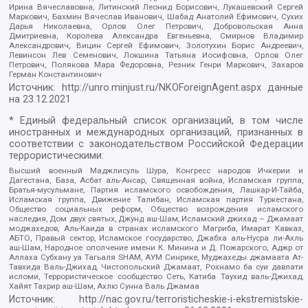
Ирина Вячеславовна, Литинский Леонид Борисович, Лукашевский Сергей
Маркович, Бахмин Вячеслав Иванович, Шабад Анатолий Ефимович, Сухих
Дарья Николаевна, Орлов Олег Петрович, Добровольская Анна
Дмитриевна, Королева Александра Евгеньевна, Смирнов Владимир
Александрович, Вицин Сергей Ефимович, Золотухин Борис Андреевич,
Левинсон Лев Семенович, Локшина Татьяна Иосифовна, Орлов Олег
Петрович, Полякова Мара Федоровна, Резник Генри Маркович, Захаров
Герман Константинович
Источник:
http://unro.minjust.ru/NKOForeignAgent.aspx
данные
на
23.12.2021
* Единый федеральный список организаций, в том числе
иностранных и международных организаций, признанных в
соответствии с законодательством Российской Федерации
террористическими:
Высший военный Маджлисуль Шура, Конгресс народов Ичкерии и
Дагестана, База, Асбат аль-Ансар, Священная война, Исламская группа,
Братья-мусульмане, Партия исламского освобождения, Лашкар-И-Тайба,
Исламская группа, Движение Талибан, Исламская партия Туркестана,
Общество социальных реформ, Общество возрождения исламского
наследия, Дом двух святых, Джунд аш-Шам, Исламский джихад – Джамаат
моджахедов, Аль-Каида в странах исламского Магриба, Имарат Кавказ,
АБТО, Правый сектор, Исламское государство, Джабха аль-Нусра ли-Ахль
аш-Шам, Народное ополчение имени К. Минина и Д. Пожарского, Аджр от
Аллаха Субхану уа Тагьаля SHAM, АУМ Синрике, Муджахеды джамаата Ат-
Тавхида Валь-Джихад, Чистопольский Джамаат, Рохнамо ба суи давлати
исломи, Террористическое сообщество Сеть, Катиба Таухид валь-Джихад,
Хайят Тахрир аш-Шам, Ахлю Сунна Валь Джамаа
Источник:
http://nac.gov.ru/terroristicheskie-i-ekstremistskie-