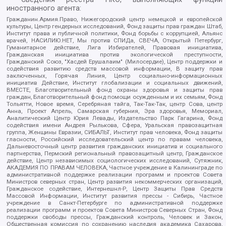
иностранного агента:
Гражданин.Армия.Право, Нижегородский центр немецкой и европейской
культуры, Центр гендерных исследований, Фонд защиты прав граждан Штаб,
Институт права и публичной политики, Фонд борьбы с коррупцией, Альянс
врачей, НАСИЛИЮ.НЕТ, Мы против СПИДа, СВЕЧА, Открытый Петербург,
Гуманитарное действие, Лига Избирателей, Правовая инициатива,
Гражданская инициатива против экологической преступности,
Гражданский Союз, "Хасдей Ерушалаим" (Милосердие), Центр поддержки и
содействия развитию средств массовой информации, В защиту прав
заключенных, Горячая Линия, Центр социально-информационных
инициатив Действие, Институт глобализации и социальных движений,
ВМЕСТЕ, Благотворительный фонд охраны здоровья и защиты прав
граждан, Благотворительный фонд помощи осужденным и их семьям, Фонд
Тольятти, Новое время, Серебряная тайга, Так-Так-Так, центр Сова, центр
Анна, Проект Апрель, Самарская губерния, Эра здоровья, Мемориал,
Аналитический Центр Юрия Левады, Издательство Парк Гагарина, Фонд
содействия имени Андрея Рылькова, Сфера, Уральская правозащитная
группа, Женщины Евразии, СИБАЛЬТ, Институт прав человека, Фонд защиты
гласности, Российский исследовательский центр по правам человека,
Дальневосточный центр развития гражданских инициатив и социального
партнерства, Пермский региональный правозащитный центр, Гражданское
действие, Центр независимых социологических исследований, Сутяжник,
АКАДЕМИЯ ПО ПРАВАМ ЧЕЛОВЕКА, Частное учреждение в Калининграде по
административной поддержке реализации программ и проектов Совета
Министров северных стран, Центр развития некоммерческих организаций,
Гражданское содействие, Интернешнл-Р, Центр Защиты Прав Средств
Массовой Информации, Институт развития прессы - Сибирь, Частное
учреждение в Санкт-Петербурге по административной поддержке
реализации программ и проектов Совета Министров Северных Стран, Фонд
поддержки свободы прессы, Гражданский контроль, Человек и Закон,
Общественная комиссия по сохранению наследия академика Сахарова,