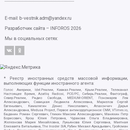
E-mail: b-vestnik.adm@yandex.ru
Разработчик сайта –
INFOROS
2026
Мы в социальных сетях:
* Реестр иностранных средств массовой информации,
выполняющих функции иностранного агента:
Голос Америки, Idel.Реалии, Кавказ.Реалии, Крым.Реалии, Телеканал
Настоящее Время, Azatliq Radiosi, PCE/PC, Сибирь.Реалии, Фактограф,
Север.Реалии, Радио Свобода, MEDIUM-ORIENT, Пономарев Лев
Александрович, Савицкая Людмила Алексеевна, Маркелов Сергей
Евгеньевич, Камалягин Денис Николаевич, Апахончич Дарья
Александровна, Medusa Project, Первое антикоррупционное СМИ, VTimes.io,
Баданин Роман Сергеевич, Гликин Максим Александрович, Маняхин Петр
Борисович, Ярош Юлия Петровна, Чуракова Ольга Владимировна,
Железнова Мария Михайловна, Лукьянова Юлия Сергеевна, Маетная
Елизавета Витальевна, The Insider SIA, Рубин Михаил Аркадьевич, Гройсман