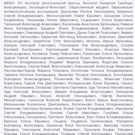
МЕМО. РУ, Институт региональной прессы, Институт Развития Свободы
Информации, Экозащита!-Женсовет, Общественный вердикт, Евразийская
антимонопольная ассоциация, Дзугкоева Регина Николаевна, Кривенко
Сергей Владимирович, Милославский Павел Юрьевич, Шнырова Ольга
Вадимовна, Чанышева Лилия Айратовна, Сидорович Ольга Борисовна,
Туровский Александр Алексеевич, Васильева Анастасия Евгеньевна, Ривина
Анна Валерьевна, Бурдина Юлия Владимировна, Бойко Анатолий
Николаевич, Пивоваров Андрей Сергеевич, Дугин Сергей Георгиевич, Аверин
Виталий Евгеньевич, Барахоев Магомед Бекханович, Шевченко Дмитрий
Александрович, Шарипков Олег Викторович, Мошель Ирина Ароновна,
Шведов Григорий Сергеевич, Пономарев Лев Александрович, Созаев
Валерий Валерьевич, Каргалицкий Борис Юльевич, Исакова Ирина
Александровна, Исламов Тимур Рифгатович, Романова Ольга Евгеньевна,
Щаров Сергей Алексадрович, Цирульников Борис Альбертович, Халидова
Марина Владимировна, Людевиг Марина Зариевна, Федотова Галина
Анатольевна, Паутов Юрий Анатольевич, Верховский Александр Маркович,
Пислакова-Паркер Марина Петровна, Кочеткова Татьяна Владимировна,
Чуркина Наталья Валерьевна, Акимова Татьяна Николаевна, Золотарева
Екатерина Александровна, Рачинский Ян Збигневич, Жемкова Елена
Борисовна, Гудков Лев Дмитриевич, Илларионова Юлия Юрьевна, Саранг
Анна Васильевна, Захарова Светлана Сергеевна, Щур Татьяна Михайловна,
Щур Николай Алексеевич, Аверин Владимир Анатольевич, Блинушов
Андрей Юрьевич, Мосин Алексей Геннадьевич, Гефтер Валентин
Михайлович, Симонов Алексей Кириллович, Флиге Ирина Анатольевна,
Мельникова Валентина Дмитриевна, Вититинова Елена Владимировна,
Баженова Светлана Куприяновна, Исаев Сергей Владимирович, Максимов
Сергей Владимирович, Беляев Сергей Иванович, Голубева Елена
Николаевна, Ганнушкина Светлана Алексеевна, Закс Елена Владимировна,
Буртина Елена Юрьевна, Гендель Людмила Залмановна, Кокорина
Екатерина Алексеевна, Шуманов Илья Вячеславович, Арапова Галина
Юрьевна, Свечников Анатолий Мариевич, Прохоров Вадим Юрьевич,
Шахова Елена Владимировна, Подузов Сергей Васильевич, Протасова