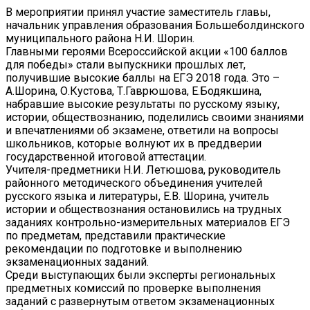
В мероприятии принял участие заместитель главы,
начальник управления образования Большеболдинского
муниципального района Н.И. Шорин.
Главными героями Всероссийской акции «100 баллов
для победы» стали выпускники прошлых лет,
получившие высокие баллы на ЕГЭ 2018 года. Это –
А.Шорина, О.Кустова, Т.Гаврюшова, Е.Бодякшина,
набравшие высокие результаты по русскому языку,
истории, обществознанию, поделились своими знаниями
и впечатлениями об экзамене, ответили на вопросы
школьников, которые волнуют их в преддверии
государственной итоговой аттестации.
Учителя-предметники Н.И. Летюшова, руководитель
районного методического объединения учителей
русского языка и литературы, Е.В. Шорина, учитель
истории и обществознания остановились на трудных
заданиях контрольно-измерительных материалов ЕГЭ
по предметам, представили практические
рекомендации по подготовке и выполнению
экзаменационных заданий.
Среди выступающих были эксперты региональных
предметных комиссий по проверке выполнения
заданий с развернутым ответом экзаменационных