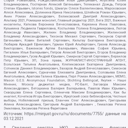
Софья Романовна, Рождественский Илья Дмитриевич, Апухтина Юлия
Владимировна, Постернак Алексей Евгеньевич, Телеканал Дождь, Петров
Степан Юрьевич, Istories fonds, Шмагун Олеся Валентиновна, Мароховская
Алеся Алексеевна, Долинина Ирина Николаевна, Шлейнов Роман Юрьевич,
Анин Роман Александрович, Великовский Дмитрий Александрович,
Альтаир 2021, Ромашки монолит, Главный редактор 2021, Вега 2021, Важные
иноагенты, Каткова Вероника Вячеславовна, Карезина Инна Павловна,
Кузьмина Людмила Гавриловна, Костылева Полина Владимировна, Лютов
Александр Иванович, Жилкин Владимир Владимирович, Жилинский
Владимир Александрович, Тихонов Михаил Сергеевич, Пискунов Сергей
Евгеньевич, Ковин Виталий Сергеевич, Кильтау Екатерина Викторовна,
Любарев Аркадий Ефимович, Гурман Юрий Альбертович, Грезев Александр
Викторович, Важенков Артем Валерьевич, Иванова София Юрьевна,
Пигалкин Илья Валерьевич, Петров Алексей Викторович, Егоров Владимир
Владимирович, Гусев Андрей Юрьевич, Смирнов Сергей Сергеевич, Верзилов
Петр Юрьевич, ЗП, Зона права, ЖУРНАЛИСТ-ИНОСТРАННЫЙ АГЕНТ,
Вольтская Татьяна Анатольевна, Клепиковская Екатерина Дмитриевна,
Сотников Даниил Владимирович, Захаров Андрей Вячеславович, Симонов
Евгений Алексеевич, Сурначева Елизавета Дмитриевна, Соловьева Елена
Анатольевна, Арапова Галина Юрьевна, Перл Роман Александрович, МЕМО,
Mason G.E.S. Anonymous Foundation, Stichting Bellingcat, Якутия – Наше
Мнение, Москоу диджитал медиа, РС-Балт, Заговора Максим
Александрович, Ветошкина Валерия Валерьевна, Павлов Иван Юрьевич,
Скворцова Елена Сергеевна, Оленичев Максим Владимирович, Как бы
инагент, Кочетков Игорь Викторович, Иркутский союз библиофилов, Честные
выборы, Нобелевский призыв, Еланчик Олег Александрович, Григорьева
Алина Александровна, Григорьев Андрей Валерьевич , Гималова Регина
Эмилевна, Хисамова Регина Фаритовна
Источник:
https://minjust.gov.ru/ru/documents/7755/
данные на
03.12.2021
* Сведения реестра НКО, выполняющих функции