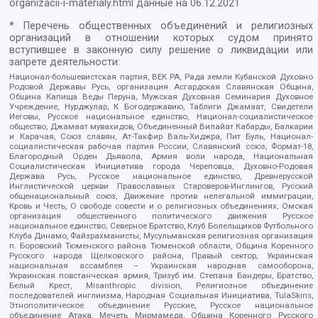
organizacii-i-materialy.html
данные на
06.12.2021
* Перечень общественных объединений и религиозных
организаций в отношении которых судом принято
вступившее в законную силу решение о ликвидации или
запрете деятельности:
Национал-большевистская партия, ВЕК РА, Рада земли Кубанской Духовно
Родовой Державы Русь, организация Асгардская Славянская Община,
Община Капища Веды Перуна, Мужская Духовная Семинария Духовное
Учреждение, Нурджулар, К Богодержавию, Таблиги Джамаат, Свидетели
Иеговы, Русское национальное единство, Национал-социалистическое
общество, Джамаат мувахидов, Объединенный Вилайат Кабарды, Балкарии
и Карачая, Союз славян, Ат-Такфир Валь-Хиджра, Пит Буль, Национал-
социалистическая рабочая партия России, Славянский союз, Формат-18,
Благородный Орден Дьявола, Армия воли народа, Национальная
Социалистическая Инициатива города Череповца, Духовно-Родовая
Держава Русь, Русское национальное единство, Древнерусской
Инглистической церкви Православных Староверов-Инглингов, Русский
общенациональный союз, Движение против нелегальной иммиграции,
Кровь и Честь, О свободе совести и о религиозных объединениях, Омская
организация общественного политического движения Русское
национальное единство, Северное Братство, Клуб Болельщиков Футбольного
Клуба Динамо, Файзрахманисты, Мусульманская религиозная организация
п. Боровский Тюменского района Тюменской области, Община Коренного
Русского народа Щелковского района, Правый сектор, Украинская
национальная ассамблея – Украинская народная самооборона,
Украинская повстанческая армия, Тризуб им. Степана Бандеры, Братство,
Белый Крест, Misanthropic division, Религиозное объединение
последователей инглиизма, Народная Социальная Инициатива, TulaSkins,
Этнополитическое объединение Русские, Русское национальное
объединение Атака, Мечеть Мирмамеда, Община Коренного Русского