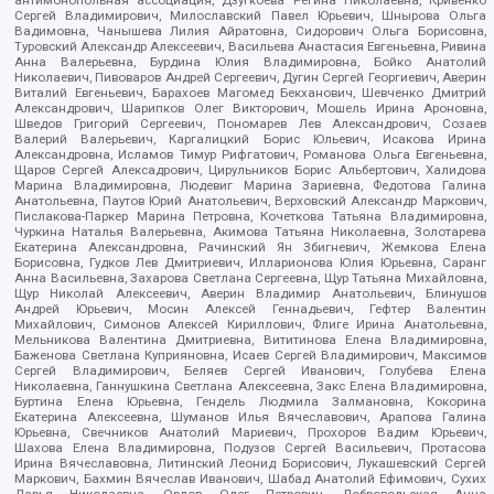
Сергей Владимирович, Милославский Павел Юрьевич, Шнырова Ольга
Вадимовна, Чанышева Лилия Айратовна, Сидорович Ольга Борисовна,
Туровский Александр Алексеевич, Васильева Анастасия Евгеньевна, Ривина
Анна Валерьевна, Бурдина Юлия Владимировна, Бойко Анатолий
Николаевич, Пивоваров Андрей Сергеевич, Дугин Сергей Георгиевич, Аверин
Виталий Евгеньевич, Барахоев Магомед Бекханович, Шевченко Дмитрий
Александрович, Шарипков Олег Викторович, Мошель Ирина Ароновна,
Шведов Григорий Сергеевич, Пономарев Лев Александрович, Созаев
Валерий Валерьевич, Каргалицкий Борис Юльевич, Исакова Ирина
Александровна, Исламов Тимур Рифгатович, Романова Ольга Евгеньевна,
Щаров Сергей Алексадрович, Цирульников Борис Альбертович, Халидова
Марина Владимировна, Людевиг Марина Зариевна, Федотова Галина
Анатольевна, Паутов Юрий Анатольевич, Верховский Александр Маркович,
Пислакова-Паркер Марина Петровна, Кочеткова Татьяна Владимировна,
Чуркина Наталья Валерьевна, Акимова Татьяна Николаевна, Золотарева
Екатерина Александровна, Рачинский Ян Збигневич, Жемкова Елена
Борисовна, Гудков Лев Дмитриевич, Илларионова Юлия Юрьевна, Саранг
Анна Васильевна, Захарова Светлана Сергеевна, Щур Татьяна Михайловна,
Щур Николай Алексеевич, Аверин Владимир Анатольевич, Блинушов
Андрей Юрьевич, Мосин Алексей Геннадьевич, Гефтер Валентин
Михайлович, Симонов Алексей Кириллович, Флиге Ирина Анатольевна,
Мельникова Валентина Дмитриевна, Вититинова Елена Владимировна,
Баженова Светлана Куприяновна, Исаев Сергей Владимирович, Максимов
Сергей Владимирович, Беляев Сергей Иванович, Голубева Елена
Николаевна, Ганнушкина Светлана Алексеевна, Закс Елена Владимировна,
Буртина Елена Юрьевна, Гендель Людмила Залмановна, Кокорина
Екатерина Алексеевна, Шуманов Илья Вячеславович, Арапова Галина
Юрьевна, Свечников Анатолий Мариевич, Прохоров Вадим Юрьевич,
Шахова Елена Владимировна, Подузов Сергей Васильевич, Протасова
Ирина Вячеславовна, Литинский Леонид Борисович, Лукашевский Сергей
Маркович, Бахмин Вячеслав Иванович, Шабад Анатолий Ефимович, Сухих
Дарья Николаевна, Орлов Олег Петрович, Добровольская Анна