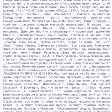
культуры, Центр гендерных исследований, Фонд защиты прав граждан Штаб,
Институт права и публичной политики, Фонд борьбы с коррупцией, Альянс
врачей, НАСИЛИЮ.НЕТ, Мы против СПИДа, СВЕЧА, Открытый Петербург,
Гуманитарное действие, Лига Избирателей, Правовая инициатива,
Гражданская инициатива против экологической преступности,
Гражданский Союз, "Хасдей Ерушалаим" (Милосердие), Центр поддержки и
содействия развитию средств массовой информации, В защиту прав
заключенных, Горячая Линия, Центр социально-информационных
инициатив Действие, Институт глобализации и социальных движений,
ВМЕСТЕ, Благотворительный фонд охраны здоровья и защиты прав
граждан, Благотворительный фонд помощи осужденным и их семьям, Фонд
Тольятти, Новое время, Серебряная тайга, Так-Так-Так, центр Сова, центр
Анна, Проект Апрель, Самарская губерния, Эра здоровья, Мемориал,
Аналитический Центр Юрия Левады, Издательство Парк Гагарина, Фонд
содействия имени Андрея Рылькова, Сфера, Уральская правозащитная
группа, Женщины Евразии, СИБАЛЬТ, Институт прав человека, Фонд защиты
гласности, Российский исследовательский центр по правам человека,
Дальневосточный центр развития гражданских инициатив и социального
партнерства, Пермский региональный правозащитный центр, Гражданское
действие, Центр независимых социологических исследований, Сутяжник,
АКАДЕМИЯ ПО ПРАВАМ ЧЕЛОВЕКА, Частное учреждение в Калининграде по
административной поддержке реализации программ и проектов Совета
Министров северных стран, Центр развития некоммерческих организаций,
Гражданское содействие, Интернешнл-Р, Центр Защиты Прав Средств
Массовой Информации, Институт развития прессы - Сибирь, Частное
учреждение в Санкт-Петербурге по административной поддержке
реализации программ и проектов Совета Министров Северных Стран, Фонд
поддержки свободы прессы, Гражданский контроль, Человек и Закон,
Общественная комиссия по сохранению наследия академика Сахарова,
МЕМО. РУ, Институт региональной прессы, Институт Развития Свободы
Информации, Экозащита!-Женсовет, Общественный вердикт, Евразийская
антимонопольная ассоциация, Дзугкоева Регина Николаевна, Кривенко