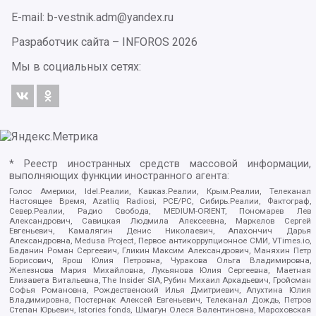
E-mail: b-vestnik.adm@yandex.ru
Разработчик сайта –
INFOROS
2026
Мы в социальных сетях:
* Реестр иностранных средств массовой информации,
выполняющих функции иностранного агента:
Голос Америки, Idel.Реалии, Кавказ.Реалии, Крым.Реалии, Телеканал
Настоящее Время, Azatliq Radiosi, PCE/PC, Сибирь.Реалии, Фактограф,
Север.Реалии, Радио Свобода, MEDIUM-ORIENT, Пономарев Лев
Александрович, Савицкая Людмила Алексеевна, Маркелов Сергей
Евгеньевич, Камалягин Денис Николаевич, Апахончич Дарья
Александровна, Medusa Project, Первое антикоррупционное СМИ, VTimes.io,
Баданин Роман Сергеевич, Гликин Максим Александрович, Маняхин Петр
Борисович, Ярош Юлия Петровна, Чуракова Ольга Владимировна,
Железнова Мария Михайловна, Лукьянова Юлия Сергеевна, Маетная
Елизавета Витальевна, The Insider SIA, Рубин Михаил Аркадьевич, Гройсман
Софья Романовна, Рождественский Илья Дмитриевич, Апухтина Юлия
Владимировна, Постернак Алексей Евгеньевич, Телеканал Дождь, Петров
Степан Юрьевич, Istories fonds, Шмагун Олеся Валентиновна, Мароховская