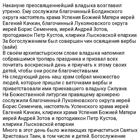
Накануне преосвященнейший владыка возглавил
утреню. Ему сослужили благочинный Болдинского
округа настоятель храма Успения Божией Матери иерей
Евгений Качкин, благочинный Лукояновского округа
иерей Борис Семенчев, иерей Андрей Зотов,
протодиакон Петр Кустов, клирики Лысковской епархии.
За богослужением был совершен чин освящения вербы
(вайи).
В своём архипастырском слове владыка напомнил
собравшимся тропарь праздника и призвал всех
почитать воскресный день и приучать к этому своих
детей, чтобы они росли благочестивыми.
На следующий день наш храм собрал множество
людей, которые пришли с веточками вербы и
приветствовали ими приехавшего владыку Силуана.
На Божественной литургии правящему архиерею
сослужили благочинный Лукояновского округа иерей
Борис Семенчев, настоятель Успенского храма иерей
Евгений Качкин, клирики храма Успения Божией Матери
иерей Андрей Зотов и протодиакон Петр Кустов,
клирики Лысковской епархии.
Много в этот день было желающих причаститься Святых
Христовых Таин, в том числе и детей. Богослужение