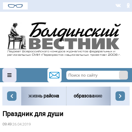
жизнь района
образование
вести
Праздник для души
09:49
26.04.2019