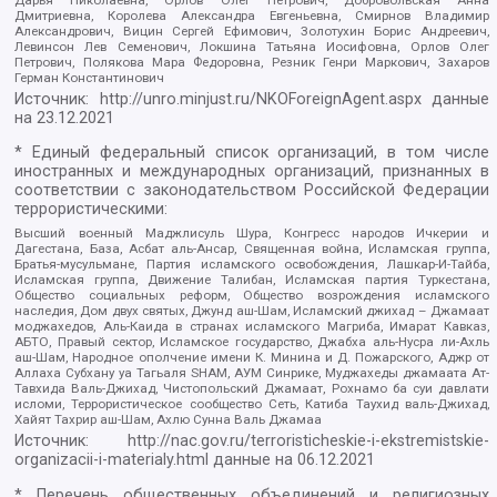
Дмитриевна, Королева Александра Евгеньевна, Смирнов Владимир
Александрович, Вицин Сергей Ефимович, Золотухин Борис Андреевич,
Левинсон Лев Семенович, Локшина Татьяна Иосифовна, Орлов Олег
Петрович, Полякова Мара Федоровна, Резник Генри Маркович, Захаров
Герман Константинович
Источник:
http://unro.minjust.ru/NKOForeignAgent.aspx
данные
на
23.12.2021
* Единый федеральный список организаций, в том числе
иностранных и международных организаций, признанных в
соответствии с законодательством Российской Федерации
террористическими:
Высший военный Маджлисуль Шура, Конгресс народов Ичкерии и
Дагестана, База, Асбат аль-Ансар, Священная война, Исламская группа,
Братья-мусульмане, Партия исламского освобождения, Лашкар-И-Тайба,
Исламская группа, Движение Талибан, Исламская партия Туркестана,
Общество социальных реформ, Общество возрождения исламского
наследия, Дом двух святых, Джунд аш-Шам, Исламский джихад – Джамаат
моджахедов, Аль-Каида в странах исламского Магриба, Имарат Кавказ,
АБТО, Правый сектор, Исламское государство, Джабха аль-Нусра ли-Ахль
аш-Шам, Народное ополчение имени К. Минина и Д. Пожарского, Аджр от
Аллаха Субхану уа Тагьаля SHAM, АУМ Синрике, Муджахеды джамаата Ат-
Тавхида Валь-Джихад, Чистопольский Джамаат, Рохнамо ба суи давлати
исломи, Террористическое сообщество Сеть, Катиба Таухид валь-Джихад,
Хайят Тахрир аш-Шам, Ахлю Сунна Валь Джамаа
Источник:
http://nac.gov.ru/terroristicheskie-i-ekstremistskie-
organizacii-i-materialy.html
данные на
06.12.2021
* Перечень общественных объединений и религиозных