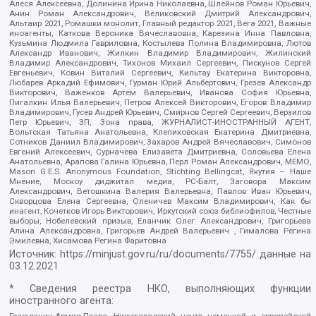
Алеся Алексеевна, Долинина Ирина Николаевна, Шлейнов Роман Юрьевич,
Анин Роман Александрович, Великовский Дмитрий Александрович,
Альтаир 2021, Ромашки монолит, Главный редактор 2021, Вега 2021, Важные
иноагенты, Каткова Вероника Вячеславовна, Карезина Инна Павловна,
Кузьмина Людмила Гавриловна, Костылева Полина Владимировна, Лютов
Александр Иванович, Жилкин Владимир Владимирович, Жилинский
Владимир Александрович, Тихонов Михаил Сергеевич, Пискунов Сергей
Евгеньевич, Ковин Виталий Сергеевич, Кильтау Екатерина Викторовна,
Любарев Аркадий Ефимович, Гурман Юрий Альбертович, Грезев Александр
Викторович, Важенков Артем Валерьевич, Иванова София Юрьевна,
Пигалкин Илья Валерьевич, Петров Алексей Викторович, Егоров Владимир
Владимирович, Гусев Андрей Юрьевич, Смирнов Сергей Сергеевич, Верзилов
Петр Юрьевич, ЗП, Зона права, ЖУРНАЛИСТ-ИНОСТРАННЫЙ АГЕНТ,
Вольтская Татьяна Анатольевна, Клепиковская Екатерина Дмитриевна,
Сотников Даниил Владимирович, Захаров Андрей Вячеславович, Симонов
Евгений Алексеевич, Сурначева Елизавета Дмитриевна, Соловьева Елена
Анатольевна, Арапова Галина Юрьевна, Перл Роман Александрович, МЕМО,
Mason G.E.S. Anonymous Foundation, Stichting Bellingcat, Якутия – Наше
Мнение, Москоу диджитал медиа, РС-Балт, Заговора Максим
Александрович, Ветошкина Валерия Валерьевна, Павлов Иван Юрьевич,
Скворцова Елена Сергеевна, Оленичев Максим Владимирович, Как бы
инагент, Кочетков Игорь Викторович, Иркутский союз библиофилов, Честные
выборы, Нобелевский призыв, Еланчик Олег Александрович, Григорьева
Алина Александровна, Григорьев Андрей Валерьевич , Гималова Регина
Эмилевна, Хисамова Регина Фаритовна
Источник:
https://minjust.gov.ru/ru/documents/7755/
данные на
03.12.2021
* Сведения реестра НКО, выполняющих функции
иностранного агента:
Гражданин.Армия.Право, Нижегородский центр немецкой и европейской