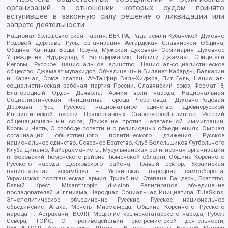
организаций в отношении которых судом принято
вступившее в законную силу решение о ликвидации или
запрете деятельности:
Национал-большевистская партия, ВЕК РА, Рада земли Кубанской Духовно
Родовой Державы Русь, организация Асгардская Славянская Община,
Община Капища Веды Перуна, Мужская Духовная Семинария Духовное
Учреждение, Нурджулар, К Богодержавию, Таблиги Джамаат, Свидетели
Иеговы, Русское национальное единство, Национал-социалистическое
общество, Джамаат мувахидов, Объединенный Вилайат Кабарды, Балкарии
и Карачая, Союз славян, Ат-Такфир Валь-Хиджра, Пит Буль, Национал-
социалистическая рабочая партия России, Славянский союз, Формат-18,
Благородный Орден Дьявола, Армия воли народа, Национальная
Социалистическая Инициатива города Череповца, Духовно-Родовая
Держава Русь, Русское национальное единство, Древнерусской
Инглистической церкви Православных Староверов-Инглингов, Русский
общенациональный союз, Движение против нелегальной иммиграции,
Кровь и Честь, О свободе совести и о религиозных объединениях, Омская
организация общественного политического движения Русское
национальное единство, Северное Братство, Клуб Болельщиков Футбольного
Клуба Динамо, Файзрахманисты, Мусульманская религиозная организация
п. Боровский Тюменского района Тюменской области, Община Коренного
Русского народа Щелковского района, Правый сектор, Украинская
национальная ассамблея – Украинская народная самооборона,
Украинская повстанческая армия, Тризуб им. Степана Бандеры, Братство,
Белый Крест, Misanthropic division, Религиозное объединение
последователей инглиизма, Народная Социальная Инициатива, TulaSkins,
Этнополитическое объединение Русские, Русское национальное
объединение Атака, Мечеть Мирмамеда, Община Коренного Русского
народа г. Астрахани, ВОЛЯ, Меджлис крымскотатарского народа, Рубеж
Севера, ТОЙС, О противодействии экстремистской деятельности,