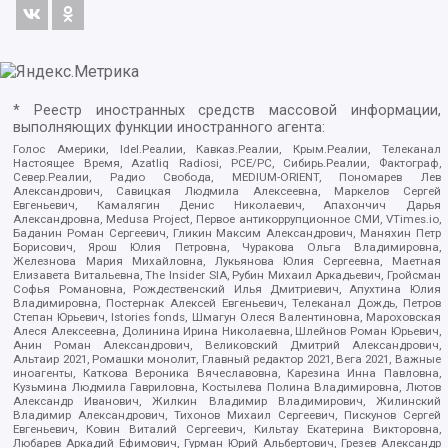
* Реестр иностранных средств массовой информации,
выполняющих функции иностранного агента:
Голос Америки, Idel.Реалии, Кавказ.Реалии, Крым.Реалии, Телеканал
Настоящее Время, Azatliq Radiosi, PCE/PC, Сибирь.Реалии, Фактограф,
Север.Реалии, Радио Свобода, MEDIUM-ORIENT, Пономарев Лев
Александрович, Савицкая Людмила Алексеевна, Маркелов Сергей
Евгеньевич, Камалягин Денис Николаевич, Апахончич Дарья
Александровна, Medusa Project, Первое антикоррупционное СМИ, VTimes.io,
Баданин Роман Сергеевич, Гликин Максим Александрович, Маняхин Петр
Борисович, Ярош Юлия Петровна, Чуракова Ольга Владимировна,
Железнова Мария Михайловна, Лукьянова Юлия Сергеевна, Маетная
Елизавета Витальевна, The Insider SIA, Рубин Михаил Аркадьевич, Гройсман
Софья Романовна, Рождественский Илья Дмитриевич, Апухтина Юлия
Владимировна, Постернак Алексей Евгеньевич, Телеканал Дождь, Петров
Степан Юрьевич, Istories fonds, Шмагун Олеся Валентиновна, Мароховская
Алеся Алексеевна, Долинина Ирина Николаевна, Шлейнов Роман Юрьевич,
Анин Роман Александрович, Великовский Дмитрий Александрович,
Альтаир 2021, Ромашки монолит, Главный редактор 2021, Вега 2021, Важные
иноагенты, Каткова Вероника Вячеславовна, Карезина Инна Павловна,
Кузьмина Людмила Гавриловна, Костылева Полина Владимировна, Лютов
Александр Иванович, Жилкин Владимир Владимирович, Жилинский
Владимир Александрович, Тихонов Михаил Сергеевич, Пискунов Сергей
Евгеньевич, Ковин Виталий Сергеевич, Кильтау Екатерина Викторовна,
Любарев Аркадий Ефимович, Гурман Юрий Альбертович, Грезев Александр