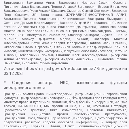
Викторович, Важенков Артем Валерьевич, Иванова София Юрьевна,
Пигалкин Илья Валерьевич, Петров Алексей Викторович, Егоров Владимир
Владимирович, Гусев Андрей Юрьевич, Смирнов Сергей Сергеевич, Верзилов
Петр Юрьевич, ЗП, Зона права, ЖУРНАЛИСТ-ИНОСТРАННЫЙ АГЕНТ,
Вольтская Татьяна Анатольевна, Клепиковская Екатерина Дмитриевна,
Сотников Даниил Владимирович, Захаров Андрей Вячеславович, Симонов
Евгений Алексеевич, Сурначева Елизавета Дмитриевна, Соловьева Елена
Анатольевна, Арапова Галина Юрьевна, Перл Роман Александрович, МЕМО,
Mason G.E.S. Anonymous Foundation, Stichting Bellingcat, Якутия – Наше
Мнение, Москоу диджитал медиа, РС-Балт, Заговора Максим
Александрович, Ветошкина Валерия Валерьевна, Павлов Иван Юрьевич,
Скворцова Елена Сергеевна, Оленичев Максим Владимирович, Как бы
инагент, Кочетков Игорь Викторович, Иркутский союз библиофилов, Честные
выборы, Нобелевский призыв, Еланчик Олег Александрович, Григорьева
Алина Александровна, Григорьев Андрей Валерьевич , Гималова Регина
Эмилевна, Хисамова Регина Фаритовна
Источник:
https://minjust.gov.ru/ru/documents/7755/
данные на
03.12.2021
* Сведения реестра НКО, выполняющих функции
иностранного агента:
Гражданин.Армия.Право, Нижегородский центр немецкой и европейской
культуры, Центр гендерных исследований, Фонд защиты прав граждан Штаб,
Институт права и публичной политики, Фонд борьбы с коррупцией, Альянс
врачей, НАСИЛИЮ.НЕТ, Мы против СПИДа, СВЕЧА, Открытый Петербург,
Гуманитарное действие, Лига Избирателей, Правовая инициатива,
Гражданская инициатива против экологической преступности,
Гражданский Союз, "Хасдей Ерушалаим" (Милосердие), Центр поддержки и
содействия развитию средств массовой информации, В защиту прав
заключенных, Горячая Линия, Центр социально-информационных