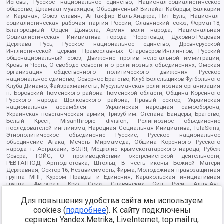
Иеговы, Русское национальное единство, Национал-социалистическое
общество, Джамаат мувахидов, Объединенный Вилайат Кабарды, Балкарии
и Карачая, Союз славян, Ат-Такфир Валь-Хиджра, Пит Буль, Национал-
социалистическая рабочая партия России, Славянский союз, Формат-18,
Благородный Орден Дьявола, Армия воли народа, Национальная
Социалистическая Инициатива города Череповца, Духовно-Родовая
Держава Русь, Русское национальное единство, Древнерусской
Инглистической церкви Православных Староверов-Инглингов, Русский
общенациональный союз, Движение против нелегальной иммиграции,
Кровь и Честь, О свободе совести и о религиозных объединениях, Омская
организация общественного политического движения Русское
национальное единство, Северное Братство, Клуб Болельщиков Футбольного
Клуба Динамо, Файзрахманисты, Мусульманская религиозная организация
п. Боровский Тюменского района Тюменской области, Община Коренного
Русского народа Щелковского района, Правый сектор, Украинская
национальная ассамблея – Украинская народная самооборона,
Украинская повстанческая армия, Тризуб им. Степана Бандеры, Братство,
Белый Крест, Misanthropic division, Религиозное объединение
последователей инглиизма, Народная Социальная Инициатива, TulaSkins,
Этнополитическое объединение Русские, Русское национальное
объединение Атака, Мечеть Мирмамеда, Община Коренного Русского
народа г. Астрахани, ВОЛЯ, Меджлис крымскотатарского народа, Рубеж
Севера, ТОЙС, О противодействии экстремистской деятельности,
РЕВТАТПОД, Артподготовка, Штольц, В честь иконы Божией Матери
Державная, Сектор 16, Независимость, Фирма, Молодежная правозащитная
группа МПГ, Курсом Правды и Единения, Каракольская инициативная
группа, Автоград Крю, Союз Славянских Сил Руси, Алля-Аят,
Благотворительный пансионат Ак Умут, Русская республика Русь,
Арестантское уголовное единство, Башкорт, Нация и свобода, W.H.С., Фалунь
Для повышения удобства сайта мы используем
Дафа, Иртыш Ultras, Русский Патриотический клуб-Новокузнецк/РПК,
cookies (
подробнее
). К сайту подключены
Сибирский державный союз, Фонд борьбы с коррупцией, Фонд защиты прав
сервисы Yandex.Metrika, LiveInternet, top.mail.ru,
граждан, Штабы Навального, Совет граждан СССР Прикубанского округа г.