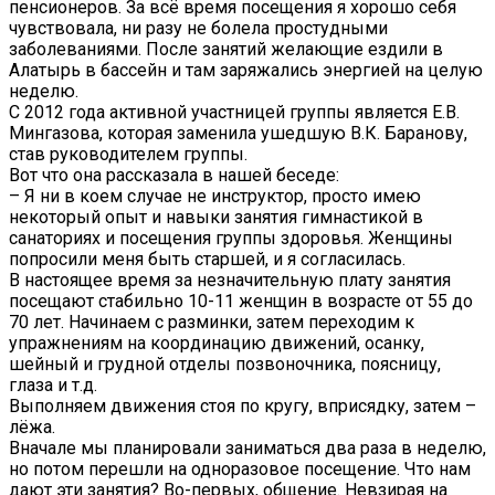
пенсионеров. За всё время посещения я хорошо себя
чувствовала, ни разу не болела простудными
заболеваниями. После занятий желающие ездили в
Алатырь в бассейн и там заряжались энергией на целую
неделю.
С 2012 года активной участницей группы является Е.В.
Мингазова, которая заменила ушедшую В.К. Баранову,
став руководителем группы.
Вот что она рассказала в нашей беседе:
– Я ни в коем случае не инструктор, просто имею
некоторый опыт и навыки занятия гимнастикой в
санаториях и посещения группы здоровья. Женщины
попросили меня быть старшей, и я согласилась.
В настоящее время за незначительную плату занятия
посещают стабильно 10-11 женщин в возрасте от 55 до
70 лет. Начинаем с разминки, затем переходим к
упражнениям на координацию движений, осанку,
шейный и грудной отделы позвоночника, поясницу,
глаза и т.д.
Выполняем движения стоя по кругу, вприсядку, затем –
лёжа.
Вначале мы планировали заниматься два раза в неделю,
но потом перешли на одноразовое посещение. Что нам
дают эти занятия? Во-первых, общение. Невзирая на