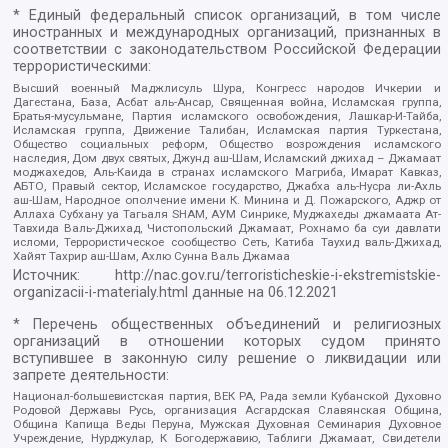
* Единый федеральный список организаций, в том числе
иностранных и международных организаций, признанных в
соответствии с законодательством Российской Федерации
террористическими:
Высший военный Маджлисуль Шура, Конгресс народов Ичкерии и
Дагестана, База, Асбат аль-Ансар, Священная война, Исламская группа,
Братья-мусульмане, Партия исламского освобождения, Лашкар-И-Тайба,
Исламская группа, Движение Талибан, Исламская партия Туркестана,
Общество социальных реформ, Общество возрождения исламского
наследия, Дом двух святых, Джунд аш-Шам, Исламский джихад – Джамаат
моджахедов, Аль-Каида в странах исламского Магриба, Имарат Кавказ,
АБТО, Правый сектор, Исламское государство, Джабха аль-Нусра ли-Ахль
аш-Шам, Народное ополчение имени К. Минина и Д. Пожарского, Аджр от
Аллаха Субхану уа Тагьаля SHAM, АУМ Синрике, Муджахеды джамаата Ат-
Тавхида Валь-Джихад, Чистопольский Джамаат, Рохнамо ба суи давлати
исломи, Террористическое сообщество Сеть, Катиба Таухид валь-Джихад,
Хайят Тахрир аш-Шам, Ахлю Сунна Валь Джамаа
Источник:
http://nac.gov.ru/terroristicheskie-i-ekstremistskie-
organizacii-i-materialy.html
данные на
06.12.2021
* Перечень общественных объединений и религиозных
организаций в отношении которых судом принято
вступившее в законную силу решение о ликвидации или
запрете деятельности:
Национал-большевистская партия, ВЕК РА, Рада земли Кубанской Духовно
Родовой Державы Русь, организация Асгардская Славянская Община,
Община Капища Веды Перуна, Мужская Духовная Семинария Духовное
Учреждение, Нурджулар, К Богодержавию, Таблиги Джамаат, Свидетели