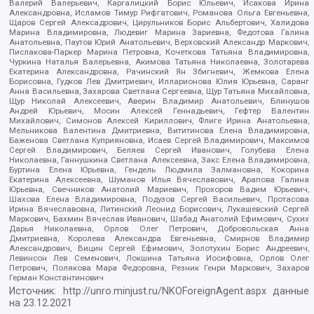
Валерий Валерьевич, Каргалицкий Борис Юльевич, Исакова Ирина
Александровна, Исламов Тимур Рифгатович, Романова Ольга Евгеньевна,
Щаров Сергей Алексадрович, Цирульников Борис Альбертович, Халидова
Марина Владимировна, Людевиг Марина Зариевна, Федотова Галина
Анатольевна, Паутов Юрий Анатольевич, Верховский Александр Маркович,
Пислакова-Паркер Марина Петровна, Кочеткова Татьяна Владимировна,
Чуркина Наталья Валерьевна, Акимова Татьяна Николаевна, Золотарева
Екатерина Александровна, Рачинский Ян Збигневич, Жемкова Елена
Борисовна, Гудков Лев Дмитриевич, Илларионова Юлия Юрьевна, Саранг
Анна Васильевна, Захарова Светлана Сергеевна, Щур Татьяна Михайловна,
Щур Николай Алексеевич, Аверин Владимир Анатольевич, Блинушов
Андрей Юрьевич, Мосин Алексей Геннадьевич, Гефтер Валентин
Михайлович, Симонов Алексей Кириллович, Флиге Ирина Анатольевна,
Мельникова Валентина Дмитриевна, Вититинова Елена Владимировна,
Баженова Светлана Куприяновна, Исаев Сергей Владимирович, Максимов
Сергей Владимирович, Беляев Сергей Иванович, Голубева Елена
Николаевна, Ганнушкина Светлана Алексеевна, Закс Елена Владимировна,
Буртина Елена Юрьевна, Гендель Людмила Залмановна, Кокорина
Екатерина Алексеевна, Шуманов Илья Вячеславович, Арапова Галина
Юрьевна, Свечников Анатолий Мариевич, Прохоров Вадим Юрьевич,
Шахова Елена Владимировна, Подузов Сергей Васильевич, Протасова
Ирина Вячеславовна, Литинский Леонид Борисович, Лукашевский Сергей
Маркович, Бахмин Вячеслав Иванович, Шабад Анатолий Ефимович, Сухих
Дарья Николаевна, Орлов Олег Петрович, Добровольская Анна
Дмитриевна, Королева Александра Евгеньевна, Смирнов Владимир
Александрович, Вицин Сергей Ефимович, Золотухин Борис Андреевич,
Левинсон Лев Семенович, Локшина Татьяна Иосифовна, Орлов Олег
Петрович, Полякова Мара Федоровна, Резник Генри Маркович, Захаров
Герман Константинович
Источник:
http://unro.minjust.ru/NKOForeignAgent.aspx
данные
на
23.12.2021