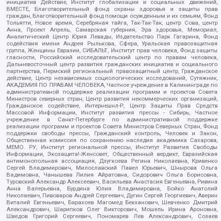
инициатив Действие, Институт глобализации и социальных движений,
ВМЕСТЕ, Благотворительный фонд охраны здоровья и защиты прав
граждан, Благотворительный фонд помощи осужденным и их семьям, Фонд
Тольятти, Новое время, Серебряная тайга, Так-Так-Так, центр Сова, центр
Анна, Проект Апрель, Самарская губерния, Эра здоровья, Мемориал,
Аналитический Центр Юрия Левады, Издательство Парк Гагарина, Фонд
содействия имени Андрея Рылькова, Сфера, Уральская правозащитная
группа, Женщины Евразии, СИБАЛЬТ, Институт прав человека, Фонд защиты
гласности, Российский исследовательский центр по правам человека,
Дальневосточный центр развития гражданских инициатив и социального
партнерства, Пермский региональный правозащитный центр, Гражданское
действие, Центр независимых социологических исследований, Сутяжник,
АКАДЕМИЯ ПО ПРАВАМ ЧЕЛОВЕКА, Частное учреждение в Калининграде по
административной поддержке реализации программ и проектов Совета
Министров северных стран, Центр развития некоммерческих организаций,
Гражданское содействие, Интернешнл-Р, Центр Защиты Прав Средств
Массовой Информации, Институт развития прессы - Сибирь, Частное
учреждение в Санкт-Петербурге по административной поддержке
реализации программ и проектов Совета Министров Северных Стран, Фонд
поддержки свободы прессы, Гражданский контроль, Человек и Закон,
Общественная комиссия по сохранению наследия академика Сахарова,
МЕМО. РУ, Институт региональной прессы, Институт Развития Свободы
Информации, Экозащита!-Женсовет, Общественный вердикт, Евразийская
антимонопольная ассоциация, Дзугкоева Регина Николаевна, Кривенко
Сергей Владимирович, Милославский Павел Юрьевич, Шнырова Ольга
Вадимовна, Чанышева Лилия Айратовна, Сидорович Ольга Борисовна,
Туровский Александр Алексеевич, Васильева Анастасия Евгеньевна, Ривина
Анна Валерьевна, Бурдина Юлия Владимировна, Бойко Анатолий
Николаевич, Пивоваров Андрей Сергеевич, Дугин Сергей Георгиевич, Аверин
Виталий Евгеньевич, Барахоев Магомед Бекханович, Шевченко Дмитрий
Александрович, Шарипков Олег Викторович, Мошель Ирина Ароновна,
Шведов Григорий Сергеевич, Пономарев Лев Александрович, Созаев