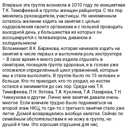
Впервые эта группа возникла в 2010 году по инициативе
Т.К. Тимофеевой и группы женщин райцентра. С тех пор
менялись руководители, участницы. Но неизменным
осталось желание ходить на занятия с целью
оздоровления своего организма и с пользой проводить
выходной день, у большинства из которых он
ассоциируется с телевизором, диваном и
холодильником.
Вспоминает В.К. Баранова, которая начинала ходить на
занятия в числе первых и выполняла роль инструктора:
– В своё время я много раз ездила отдыхать в
санатории, посещала группу здоровья, и в голове уже
отложился определённый цикл упражнений, которые
мы и стали выполнять. В группе было по 15 человек и
больше. Кто-то приходил, кто-то уходил, но костяк
остался и занимается до сих пор. Среди них Т.К.
Тимофеева, Л.Н. Зотова, Т.А. Куклина, Т.А. Лазарева, Т.Н.
Чивкунова и другие. Лично мне занятия давали очень
многое. Если вначале трудно было подниматься на
второй этаж НКЦ, то где-то с третьего занятия стало уже
легче. Домой возвращались вообще налегке. Сейчас по
семейным обстоятельствам я не хожу в группу, но
душой я там. Это хорошая отдушина для нас,