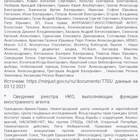
Евгеньевич, Ковин Виталий Сергеевич, Кильтау Екатерина Викторовна,
Любарев Аркадий Ефимович, Гурман Юрий Альбертович, Грезев Александр
Викторович, Важенков Артем Валерьевич, Иванова София Юрьевна,
Пигалкин Илья Валерьевич, Петров Алексей Викторович, Егоров Владимир
Владимирович, Гусев Андрей Юрьевич, Смирнов Сергей Сергеевич, Верзилов
Петр Юрьевич, ЗП, Зона права, ЖУРНАЛИСТ-ИНОСТРАННЫЙ АГЕНТ,
Вольтская Татьяна Анатольевна, Клепиковская Екатерина Дмитриевна,
Сотников Даниил Владимирович, Захаров Андрей Вячеславович, Симонов
Евгений Алексеевич, Сурначева Елизавета Дмитриевна, Соловьева Елена
Анатольевна, Арапова Галина Юрьевна, Перл Роман Александрович, МЕМО,
Mason G.E.S. Anonymous Foundation, Stichting Bellingcat, Якутия – Наше
Мнение, Москоу диджитал медиа, РС-Балт, Заговора Максим
Александрович, Ветошкина Валерия Валерьевна, Павлов Иван Юрьевич,
Скворцова Елена Сергеевна, Оленичев Максим Владимирович, Как бы
инагент, Кочетков Игорь Викторович, Иркутский союз библиофилов, Честные
выборы, Нобелевский призыв, Еланчик Олег Александрович, Григорьева
Алина Александровна, Григорьев Андрей Валерьевич , Гималова Регина
Эмилевна, Хисамова Регина Фаритовна
Источник:
https://minjust.gov.ru/ru/documents/7755/
данные на
03.12.2021
* Сведения реестра НКО, выполняющих функции
иностранного агента:
Гражданин.Армия.Право, Нижегородский центр немецкой и европейской
культуры, Центр гендерных исследований, Фонд защиты прав граждан Штаб,
Институт права и публичной политики, Фонд борьбы с коррупцией, Альянс
врачей, НАСИЛИЮ.НЕТ, Мы против СПИДа, СВЕЧА, Открытый Петербург,
Гуманитарное действие, Лига Избирателей, Правовая инициатива,
Гражданская инициатива против экологической преступности,
Гражданский Союз, "Хасдей Ерушалаим" (Милосердие), Центр поддержки и
содействия развитию средств массовой информации, В защиту прав