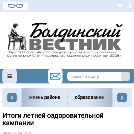
жизнь района
образование
вести
Итоги летней оздоровительной
кампании
08:33
26.09.2017