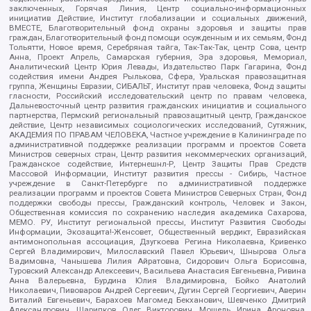
заключенных, Горячая Линия, Центр социально-информационных
инициатив Действие, Институт глобализации и социальных движений,
ВМЕСТЕ, Благотворительный фонд охраны здоровья и защиты прав
граждан, Благотворительный фонд помощи осужденным и их семьям, Фонд
Тольятти, Новое время, Серебряная тайга, Так-Так-Так, центр Сова, центр
Анна, Проект Апрель, Самарская губерния, Эра здоровья, Мемориал,
Аналитический Центр Юрия Левады, Издательство Парк Гагарина, Фонд
содействия имени Андрея Рылькова, Сфера, Уральская правозащитная
группа, Женщины Евразии, СИБАЛЬТ, Институт прав человека, Фонд защиты
гласности, Российский исследовательский центр по правам человека,
Дальневосточный центр развития гражданских инициатив и социального
партнерства, Пермский региональный правозащитный центр, Гражданское
действие, Центр независимых социологических исследований, Сутяжник,
АКАДЕМИЯ ПО ПРАВАМ ЧЕЛОВЕКА, Частное учреждение в Калининграде по
административной поддержке реализации программ и проектов Совета
Министров северных стран, Центр развития некоммерческих организаций,
Гражданское содействие, Интернешнл-Р, Центр Защиты Прав Средств
Массовой Информации, Институт развития прессы - Сибирь, Частное
учреждение в Санкт-Петербурге по административной поддержке
реализации программ и проектов Совета Министров Северных Стран, Фонд
поддержки свободы прессы, Гражданский контроль, Человек и Закон,
Общественная комиссия по сохранению наследия академика Сахарова,
МЕМО. РУ, Институт региональной прессы, Институт Развития Свободы
Информации, Экозащита!-Женсовет, Общественный вердикт, Евразийская
антимонопольная ассоциация, Дзугкоева Регина Николаевна, Кривенко
Сергей Владимирович, Милославский Павел Юрьевич, Шнырова Ольга
Вадимовна, Чанышева Лилия Айратовна, Сидорович Ольга Борисовна,
Туровский Александр Алексеевич, Васильева Анастасия Евгеньевна, Ривина
Анна Валерьевна, Бурдина Юлия Владимировна, Бойко Анатолий
Николаевич, Пивоваров Андрей Сергеевич, Дугин Сергей Георгиевич, Аверин
Виталий Евгеньевич, Барахоев Магомед Бекханович, Шевченко Дмитрий
Александрович, Шарипков Олег Викторович, Мошель Ирина Ароновна,