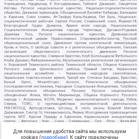
Учреждение, Нурджулар, К Богодержавию, Таблиги Джамаат, Свидетели
Иеговы, Русское национальное единство, Национал-социалистическое
общество, Джамаат мувахидов, Объединенный Вилайат Кабарды, Балкарии
и Карачая, Союз славян, Ат-Такфир Валь-Хиджра, Пит Буль, Национал-
социалистическая рабочая партия России, Славянский союз, Формат-18,
Благородный Орден Дьявола, Армия воли народа, Национальная
Социалистическая Инициатива города Череповца, Духовно-Родовая
Держава Русь, Русское национальное единство, Древнерусской
Инглистической церкви Православных Староверов-Инглингов, Русский
общенациональный союз, Движение против нелегальной иммиграции,
Кровь и Честь, О свободе совести и о религиозных объединениях, Омская
организация общественного политического движения Русское
национальное единство, Северное Братство, Клуб Болельщиков Футбольного
Клуба Динамо, Файзрахманисты, Мусульманская религиозная организация
п. Боровский Тюменского района Тюменской области, Община Коренного
Русского народа Щелковского района, Правый сектор, Украинская
национальная ассамблея – Украинская народная самооборона,
Украинская повстанческая армия, Тризуб им. Степана Бандеры, Братство,
Белый Крест, Misanthropic division, Религиозное объединение
последователей инглиизма, Народная Социальная Инициатива, TulaSkins,
Этнополитическое объединение Русские, Русское национальное
объединение Атака, Мечеть Мирмамеда, Община Коренного Русского
народа г. Астрахани, ВОЛЯ, Меджлис крымскотатарского народа, Рубеж
Севера, ТОЙС, О противодействии экстремистской деятельности,
РЕВТАТПОД, Артподготовка, Штольц, В честь иконы Божией Матери
Державная, Сектор 16, Независимость, Фирма, Молодежная правозащитная
группа МПГ, Курсом Правды и Единения, Каракольская инициативная
группа, Автоград Крю, Союз Славянских Сил Руси, Алля-Аят,
Благотворительный пансионат Ак Умут, Русская республика Русь,
Арестантское уголовное единство, Башкорт, Нация и свобода, W.H.С., Фалунь
Для повышения удобства сайта мы используем
Дафа, Иртыш Ultras, Русский Патриотический клуб-Новокузнецк/РПК,
cookies (
подробнее
). К сайту подключены
Сибирский державный союз, Фонд борьбы с коррупцией, Фонд защиты прав