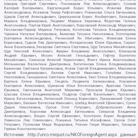
Шведов Григорий Сергеевич, Пономарев Лев Александрович, Созаев
Валерий Валерьевич, Каргалицкий Борис Юльевич, Исакова Ирина
Александровна, Исламов Тимур Рифгатович, Романова Ольга Евгеньевна,
Щаров Сергей Алексадрович, Цирульников Борис Альбертович, Халидова
Марина Владимировна, Людевиг Марина Зариевна, Федотова Галина
Анатольевна, Паутов Юрий Анатольевич, Верховский Александр Маркович,
Пислакова-Паркер Марина Петровна, Кочеткова Татьяна Владимировна,
Чуркина Наталья Валерьевна, Акимова Татьяна Николаевна, Золотарева
Екатерина Александровна, Рачинский Ян Збигневич, Жемкова Елена
Борисовна, Гудков Лев Дмитриевич, Илларионова Юлия Юрьевна, Саранг
Анна Васильевна, Захарова Светлана Сергеевна, Щур Татьяна Михайловна,
Щур Николай Алексеевич, Аверин Владимир Анатольевич, Блинушов
Андрей Юрьевич, Мосин Алексей Геннадьевич, Гефтер Валентин
Михайлович, Симонов Алексей Кириллович, Флиге Ирина Анатольевна,
Мельникова Валентина Дмитриевна, Вититинова Елена Владимировна,
Баженова Светлана Куприяновна, Исаев Сергей Владимирович, Максимов
Сергей Владимирович, Беляев Сергей Иванович, Голубева Елена
Николаевна, Ганнушкина Светлана Алексеевна, Закс Елена Владимировна,
Буртина Елена Юрьевна, Гендель Людмила Залмановна, Кокорина
Екатерина Алексеевна, Шуманов Илья Вячеславович, Арапова Галина
Юрьевна, Свечников Анатолий Мариевич, Прохоров Вадим Юрьевич,
Шахова Елена Владимировна, Подузов Сергей Васильевич, Протасова
Ирина Вячеславовна, Литинский Леонид Борисович, Лукашевский Сергей
Маркович, Бахмин Вячеслав Иванович, Шабад Анатолий Ефимович, Сухих
Дарья Николаевна, Орлов Олег Петрович, Добровольская Анна
Дмитриевна, Королева Александра Евгеньевна, Смирнов Владимир
Александрович, Вицин Сергей Ефимович, Золотухин Борис Андреевич,
Левинсон Лев Семенович, Локшина Татьяна Иосифовна, Орлов Олег
Петрович, Полякова Мара Федоровна, Резник Генри Маркович, Захаров
Герман Константинович
Источник:
http://unro.minjust.ru/NKOForeignAgent.aspx
данные