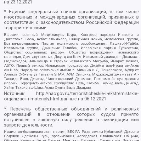
на
23.12.2021
* Единый федеральный список организаций, в том числе
иностранных и международных организаций, признанных в
соответствии с законодательством Российской Федерации
террористическими:
Высший военный Маджлисуль Шура, Конгресс народов Ичкерии и
Дагестана, База, Асбат аль-Ансар, Священная война, Исламская группа,
Братья-мусульмане, Партия исламского освобождения, Лашкар-И-Тайба,
Исламская группа, Движение Талибан, Исламская партия Туркестана,
Общество социальных реформ, Общество возрождения исламского
наследия, Дом двух святых, Джунд аш-Шам, Исламский джихад – Джамаат
моджахедов, Аль-Каида в странах исламского Магриба, Имарат Кавказ,
АБТО, Правый сектор, Исламское государство, Джабха аль-Нусра ли-Ахль
аш-Шам, Народное ополчение имени К. Минина и Д. Пожарского, Аджр от
Аллаха Субхану уа Тагьаля SHAM, АУМ Синрике, Муджахеды джамаата Ат-
Тавхида Валь-Джихад, Чистопольский Джамаат, Рохнамо ба суи давлати
исломи, Террористическое сообщество Сеть, Катиба Таухид валь-Джихад,
Хайят Тахрир аш-Шам, Ахлю Сунна Валь Джамаа
Источник:
http://nac.gov.ru/terroristicheskie-i-ekstremistskie-
organizacii-i-materialy.html
данные на
06.12.2021
* Перечень общественных объединений и религиозных
организаций в отношении которых судом принято
вступившее в законную силу решение о ликвидации или
запрете деятельности:
Национал-большевистская партия, ВЕК РА, Рада земли Кубанской Духовно
Родовой Державы Русь, организация Асгардская Славянская Община,
Община Капища Веды Перуна, Мужская Духовная Семинария Духовное