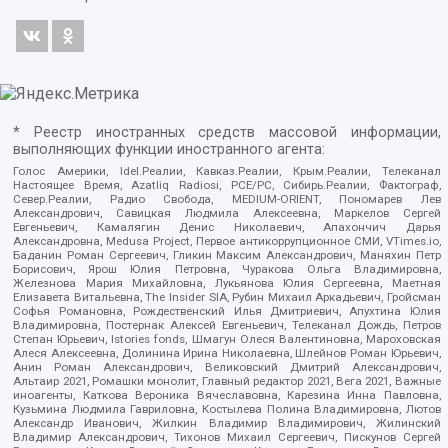
* Реестр иностранных средств массовой информации,
выполняющих функции иностранного агента:
Голос Америки, Idel.Реалии, Кавказ.Реалии, Крым.Реалии, Телеканал
Настоящее Время, Azatliq Radiosi, PCE/PC, Сибирь.Реалии, Фактограф,
Север.Реалии, Радио Свобода, MEDIUM-ORIENT, Пономарев Лев
Александрович, Савицкая Людмила Алексеевна, Маркелов Сергей
Евгеньевич, Камалягин Денис Николаевич, Апахончич Дарья
Александровна, Medusa Project, Первое антикоррупционное СМИ, VTimes.io,
Баданин Роман Сергеевич, Гликин Максим Александрович, Маняхин Петр
Борисович, Ярош Юлия Петровна, Чуракова Ольга Владимировна,
Железнова Мария Михайловна, Лукьянова Юлия Сергеевна, Маетная
Елизавета Витальевна, The Insider SIA, Рубин Михаил Аркадьевич, Гройсман
Софья Романовна, Рождественский Илья Дмитриевич, Апухтина Юлия
Владимировна, Постернак Алексей Евгеньевич, Телеканал Дождь, Петров
Степан Юрьевич, Istories fonds, Шмагун Олеся Валентиновна, Мароховская
Алеся Алексеевна, Долинина Ирина Николаевна, Шлейнов Роман Юрьевич,
Анин Роман Александрович, Великовский Дмитрий Александрович,
Альтаир 2021, Ромашки монолит, Главный редактор 2021, Вега 2021, Важные
иноагенты, Каткова Вероника Вячеславовна, Карезина Инна Павловна,
Кузьмина Людмила Гавриловна, Костылева Полина Владимировна, Лютов
Александр Иванович, Жилкин Владимир Владимирович, Жилинский
Владимир Александрович, Тихонов Михаил Сергеевич, Пискунов Сергей