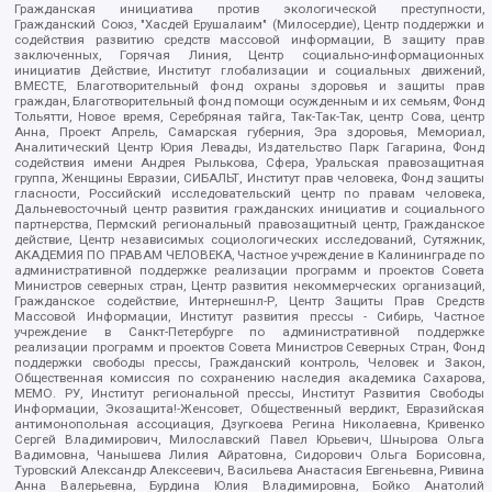
Гражданская инициатива против экологической преступности,
Гражданский Союз, "Хасдей Ерушалаим" (Милосердие), Центр поддержки и
содействия развитию средств массовой информации, В защиту прав
заключенных, Горячая Линия, Центр социально-информационных
инициатив Действие, Институт глобализации и социальных движений,
ВМЕСТЕ, Благотворительный фонд охраны здоровья и защиты прав
граждан, Благотворительный фонд помощи осужденным и их семьям, Фонд
Тольятти, Новое время, Серебряная тайга, Так-Так-Так, центр Сова, центр
Анна, Проект Апрель, Самарская губерния, Эра здоровья, Мемориал,
Аналитический Центр Юрия Левады, Издательство Парк Гагарина, Фонд
содействия имени Андрея Рылькова, Сфера, Уральская правозащитная
группа, Женщины Евразии, СИБАЛЬТ, Институт прав человека, Фонд защиты
гласности, Российский исследовательский центр по правам человека,
Дальневосточный центр развития гражданских инициатив и социального
партнерства, Пермский региональный правозащитный центр, Гражданское
действие, Центр независимых социологических исследований, Сутяжник,
АКАДЕМИЯ ПО ПРАВАМ ЧЕЛОВЕКА, Частное учреждение в Калининграде по
административной поддержке реализации программ и проектов Совета
Министров северных стран, Центр развития некоммерческих организаций,
Гражданское содействие, Интернешнл-Р, Центр Защиты Прав Средств
Массовой Информации, Институт развития прессы - Сибирь, Частное
учреждение в Санкт-Петербурге по административной поддержке
реализации программ и проектов Совета Министров Северных Стран, Фонд
поддержки свободы прессы, Гражданский контроль, Человек и Закон,
Общественная комиссия по сохранению наследия академика Сахарова,
МЕМО. РУ, Институт региональной прессы, Институт Развития Свободы
Информации, Экозащита!-Женсовет, Общественный вердикт, Евразийская
антимонопольная ассоциация, Дзугкоева Регина Николаевна, Кривенко
Сергей Владимирович, Милославский Павел Юрьевич, Шнырова Ольга
Вадимовна, Чанышева Лилия Айратовна, Сидорович Ольга Борисовна,
Туровский Александр Алексеевич, Васильева Анастасия Евгеньевна, Ривина
Анна Валерьевна, Бурдина Юлия Владимировна, Бойко Анатолий