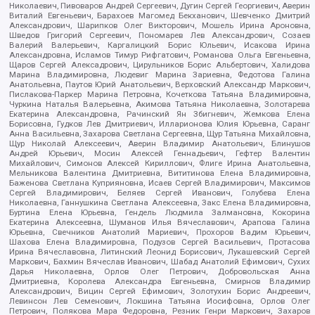
Николаевич, Пивоваров Андрей Сергеевич, Дугин Сергей Георгиевич, Аверин
Виталий Евгеньевич, Барахоев Магомед Бекханович, Шевченко Дмитрий
Александрович, Шарипков Олег Викторович, Мошель Ирина Ароновна,
Шведов Григорий Сергеевич, Пономарев Лев Александрович, Созаев
Валерий Валерьевич, Каргалицкий Борис Юльевич, Исакова Ирина
Александровна, Исламов Тимур Рифгатович, Романова Ольга Евгеньевна,
Щаров Сергей Алексадрович, Цирульников Борис Альбертович, Халидова
Марина Владимировна, Людевиг Марина Зариевна, Федотова Галина
Анатольевна, Паутов Юрий Анатольевич, Верховский Александр Маркович,
Пислакова-Паркер Марина Петровна, Кочеткова Татьяна Владимировна,
Чуркина Наталья Валерьевна, Акимова Татьяна Николаевна, Золотарева
Екатерина Александровна, Рачинский Ян Збигневич, Жемкова Елена
Борисовна, Гудков Лев Дмитриевич, Илларионова Юлия Юрьевна, Саранг
Анна Васильевна, Захарова Светлана Сергеевна, Щур Татьяна Михайловна,
Щур Николай Алексеевич, Аверин Владимир Анатольевич, Блинушов
Андрей Юрьевич, Мосин Алексей Геннадьевич, Гефтер Валентин
Михайлович, Симонов Алексей Кириллович, Флиге Ирина Анатольевна,
Мельникова Валентина Дмитриевна, Вититинова Елена Владимировна,
Баженова Светлана Куприяновна, Исаев Сергей Владимирович, Максимов
Сергей Владимирович, Беляев Сергей Иванович, Голубева Елена
Николаевна, Ганнушкина Светлана Алексеевна, Закс Елена Владимировна,
Буртина Елена Юрьевна, Гендель Людмила Залмановна, Кокорина
Екатерина Алексеевна, Шуманов Илья Вячеславович, Арапова Галина
Юрьевна, Свечников Анатолий Мариевич, Прохоров Вадим Юрьевич,
Шахова Елена Владимировна, Подузов Сергей Васильевич, Протасова
Ирина Вячеславовна, Литинский Леонид Борисович, Лукашевский Сергей
Маркович, Бахмин Вячеслав Иванович, Шабад Анатолий Ефимович, Сухих
Дарья Николаевна, Орлов Олег Петрович, Добровольская Анна
Дмитриевна, Королева Александра Евгеньевна, Смирнов Владимир
Александрович, Вицин Сергей Ефимович, Золотухин Борис Андреевич,
Левинсон Лев Семенович, Локшина Татьяна Иосифовна, Орлов Олег
Петрович, Полякова Мара Федоровна, Резник Генри Маркович, Захаров