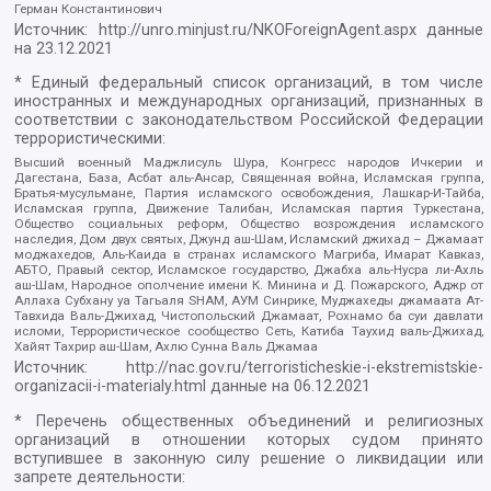
Герман Константинович
Источник:
http://unro.minjust.ru/NKOForeignAgent.aspx
данные
на
23.12.2021
* Единый федеральный список организаций, в том числе
иностранных и международных организаций, признанных в
соответствии с законодательством Российской Федерации
террористическими:
Высший военный Маджлисуль Шура, Конгресс народов Ичкерии и
Дагестана, База, Асбат аль-Ансар, Священная война, Исламская группа,
Братья-мусульмане, Партия исламского освобождения, Лашкар-И-Тайба,
Исламская группа, Движение Талибан, Исламская партия Туркестана,
Общество социальных реформ, Общество возрождения исламского
наследия, Дом двух святых, Джунд аш-Шам, Исламский джихад – Джамаат
моджахедов, Аль-Каида в странах исламского Магриба, Имарат Кавказ,
АБТО, Правый сектор, Исламское государство, Джабха аль-Нусра ли-Ахль
аш-Шам, Народное ополчение имени К. Минина и Д. Пожарского, Аджр от
Аллаха Субхану уа Тагьаля SHAM, АУМ Синрике, Муджахеды джамаата Ат-
Тавхида Валь-Джихад, Чистопольский Джамаат, Рохнамо ба суи давлати
исломи, Террористическое сообщество Сеть, Катиба Таухид валь-Джихад,
Хайят Тахрир аш-Шам, Ахлю Сунна Валь Джамаа
Источник:
http://nac.gov.ru/terroristicheskie-i-ekstremistskie-
organizacii-i-materialy.html
данные на
06.12.2021
* Перечень общественных объединений и религиозных
организаций в отношении которых судом принято
вступившее в законную силу решение о ликвидации или
запрете деятельности: