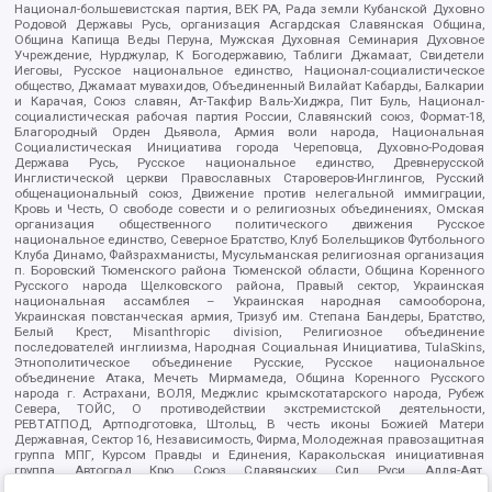
Национал-большевистская партия, ВЕК РА, Рада земли Кубанской Духовно
Родовой Державы Русь, организация Асгардская Славянская Община,
Община Капища Веды Перуна, Мужская Духовная Семинария Духовное
Учреждение, Нурджулар, К Богодержавию, Таблиги Джамаат, Свидетели
Иеговы, Русское национальное единство, Национал-социалистическое
общество, Джамаат мувахидов, Объединенный Вилайат Кабарды, Балкарии
и Карачая, Союз славян, Ат-Такфир Валь-Хиджра, Пит Буль, Национал-
социалистическая рабочая партия России, Славянский союз, Формат-18,
Благородный Орден Дьявола, Армия воли народа, Национальная
Социалистическая Инициатива города Череповца, Духовно-Родовая
Держава Русь, Русское национальное единство, Древнерусской
Инглистической церкви Православных Староверов-Инглингов, Русский
общенациональный союз, Движение против нелегальной иммиграции,
Кровь и Честь, О свободе совести и о религиозных объединениях, Омская
организация общественного политического движения Русское
национальное единство, Северное Братство, Клуб Болельщиков Футбольного
Клуба Динамо, Файзрахманисты, Мусульманская религиозная организация
п. Боровский Тюменского района Тюменской области, Община Коренного
Русского народа Щелковского района, Правый сектор, Украинская
национальная ассамблея – Украинская народная самооборона,
Украинская повстанческая армия, Тризуб им. Степана Бандеры, Братство,
Белый Крест, Misanthropic division, Религиозное объединение
последователей инглиизма, Народная Социальная Инициатива, TulaSkins,
Этнополитическое объединение Русские, Русское национальное
объединение Атака, Мечеть Мирмамеда, Община Коренного Русского
народа г. Астрахани, ВОЛЯ, Меджлис крымскотатарского народа, Рубеж
Севера, ТОЙС, О противодействии экстремистской деятельности,
РЕВТАТПОД, Артподготовка, Штольц, В честь иконы Божией Матери
Державная, Сектор 16, Независимость, Фирма, Молодежная правозащитная
группа МПГ, Курсом Правды и Единения, Каракольская инициативная
группа, Автоград Крю, Союз Славянских Сил Руси, Алля-Аят,
Благотворительный пансионат Ак Умут, Русская республика Русь,