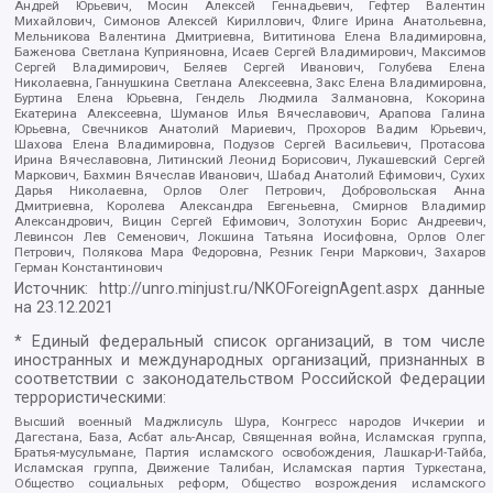
Андрей Юрьевич, Мосин Алексей Геннадьевич, Гефтер Валентин
Михайлович, Симонов Алексей Кириллович, Флиге Ирина Анатольевна,
Мельникова Валентина Дмитриевна, Вититинова Елена Владимировна,
Баженова Светлана Куприяновна, Исаев Сергей Владимирович, Максимов
Сергей Владимирович, Беляев Сергей Иванович, Голубева Елена
Николаевна, Ганнушкина Светлана Алексеевна, Закс Елена Владимировна,
Буртина Елена Юрьевна, Гендель Людмила Залмановна, Кокорина
Екатерина Алексеевна, Шуманов Илья Вячеславович, Арапова Галина
Юрьевна, Свечников Анатолий Мариевич, Прохоров Вадим Юрьевич,
Шахова Елена Владимировна, Подузов Сергей Васильевич, Протасова
Ирина Вячеславовна, Литинский Леонид Борисович, Лукашевский Сергей
Маркович, Бахмин Вячеслав Иванович, Шабад Анатолий Ефимович, Сухих
Дарья Николаевна, Орлов Олег Петрович, Добровольская Анна
Дмитриевна, Королева Александра Евгеньевна, Смирнов Владимир
Александрович, Вицин Сергей Ефимович, Золотухин Борис Андреевич,
Левинсон Лев Семенович, Локшина Татьяна Иосифовна, Орлов Олег
Петрович, Полякова Мара Федоровна, Резник Генри Маркович, Захаров
Герман Константинович
Источник:
http://unro.minjust.ru/NKOForeignAgent.aspx
данные
на
23.12.2021
* Единый федеральный список организаций, в том числе
иностранных и международных организаций, признанных в
соответствии с законодательством Российской Федерации
террористическими:
Высший военный Маджлисуль Шура, Конгресс народов Ичкерии и
Дагестана, База, Асбат аль-Ансар, Священная война, Исламская группа,
Братья-мусульмане, Партия исламского освобождения, Лашкар-И-Тайба,
Исламская группа, Движение Талибан, Исламская партия Туркестана,
Общество социальных реформ, Общество возрождения исламского