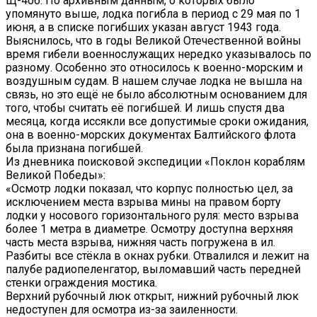
Щ-406. По архивным данным, о которых было
упомянуто выше, лодка погибла в период с 29 мая по 1
июня, а в списке погибших указан август 1943 года.
Выяснилось, что в годы Великой Отечественной войны
время гибели военнослужащих нередко указывалось по
разному. Особенно это относилось к военно-морским и
воздушным судам. В нашем случае лодка не вышла на
связь, но это ещё не было абсолютным основанием для
того, чтобы считать её погибшей. И лишь спустя два
месяца, когда иссякли все допустимые сроки ожидания,
она в военно-морских документах Балтийского флота
была признана погибшей.
Из дневника поисковой экспедиции «Поклон кораблям
Великой Победы»:
«Осмотр лодки показал, что корпус полностью цел, за
исключением места взрыва мины на правом борту
лодки у носового горизонтального руля: место взрыва
более 1 метра в диаметре. Осмотру доступна верхняя
часть места взрыва, нижняя часть погружена в ил.
Разбиты все стёкла в окнах рубки. Отвалился и лежит на
палубе радиопеленгатор, выломавший часть передней
стенки ограждения мостика.
Верхний рубочный люк открыт, нижний рубочный люк
недоступен для осмотра из-за заиленности.