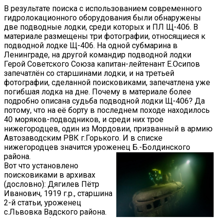
В результате поиска с использованием современного
гидролокационного оборудования были обнаружены
две подводные лодки, среди которых и ПЛ Щ-406. В
материале размещены три фотографии, относящиеся к
подводной лодке Щ-406. На одной субмарина в
Ленинграде, на другой командир подводной лодки
Герой Советского Союза капитан-лейтенант Е.Осипов
запечатлён со старшинами лодки, и на третьей
фотографии, сделанной поисковиками, запечатлена уже
погибшая лодка на дне. Почему в материале более
подробно описана судьба подводной лодки Щ-406? Да
потому, что на её борту в последнем походе находилось
40 моряков-подводников, и среди них трое
нижегородцев, один из Мордовии, призванный в армию
Автозаводским РВК г.Горького. И в списке
нижегородцев значится уроженец Б.-Болдинского
района.
Вот что установлено
поисковиками в архивах
(дословно): Дягилев Пётр
Иванович, 1919 г.р., старшина
2-й статьи, уроженец
с.Львовка Вадского района.