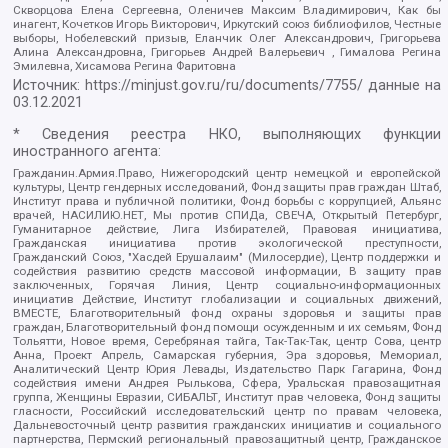
Скворцова Елена Сергеевна, Оленичев Максим Владимирович, Как бы
инагент, Кочетков Игорь Викторович, Иркутский союз библиофилов, Честные
выборы, Нобелевский призыв, Еланчик Олег Александрович, Григорьева
Алина Александровна, Григорьев Андрей Валерьевич , Гималова Регина
Эмилевна, Хисамова Регина Фаритовна
Источник:
https://minjust.gov.ru/ru/documents/7755/
данные на
03.12.2021
* Сведения реестра НКО, выполняющих функции
иностранного агента:
Гражданин.Армия.Право, Нижегородский центр немецкой и европейской
культуры, Центр гендерных исследований, Фонд защиты прав граждан Штаб,
Институт права и публичной политики, Фонд борьбы с коррупцией, Альянс
врачей, НАСИЛИЮ.НЕТ, Мы против СПИДа, СВЕЧА, Открытый Петербург,
Гуманитарное действие, Лига Избирателей, Правовая инициатива,
Гражданская инициатива против экологической преступности,
Гражданский Союз, "Хасдей Ерушалаим" (Милосердие), Центр поддержки и
содействия развитию средств массовой информации, В защиту прав
заключенных, Горячая Линия, Центр социально-информационных
инициатив Действие, Институт глобализации и социальных движений,
ВМЕСТЕ, Благотворительный фонд охраны здоровья и защиты прав
граждан, Благотворительный фонд помощи осужденным и их семьям, Фонд
Тольятти, Новое время, Серебряная тайга, Так-Так-Так, центр Сова, центр
Анна, Проект Апрель, Самарская губерния, Эра здоровья, Мемориал,
Аналитический Центр Юрия Левады, Издательство Парк Гагарина, Фонд
содействия имени Андрея Рылькова, Сфера, Уральская правозащитная
группа, Женщины Евразии, СИБАЛЬТ, Институт прав человека, Фонд защиты
гласности, Российский исследовательский центр по правам человека,
Дальневосточный центр развития гражданских инициатив и социального
партнерства, Пермский региональный правозащитный центр, Гражданское