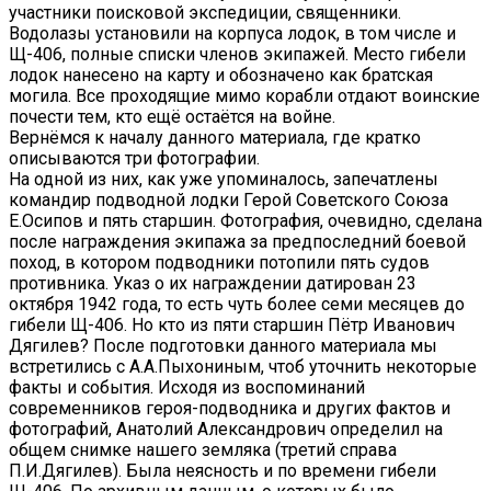
участники поисковой экспедиции, священники.
Водолазы установили на корпуса лодок, в том числе и
Щ-406, полные списки членов экипажей. Место гибели
лодок нанесено на карту и обозначено как братская
могила. Все проходящие мимо корабли отдают воинские
почести тем, кто ещё остаётся на войне.
Вернёмся к началу данного материала, где кратко
описываются три фотографии.
На одной из них, как уже упоминалось, запечатлены
командир подводной лодки Герой Советского Союза
Е.Осипов и пять старшин. Фотография, очевидно, сделана
после награждения экипажа за предпоследний боевой
поход, в котором подводники потопили пять судов
противника. Указ о их награждении датирован 23
октября 1942 года, то есть чуть более семи месяцев до
гибели Щ-406. Но кто из пяти старшин Пётр Иванович
Дягилев? После подготовки данного материала мы
встретились с А.А.Пыхониным, чтоб уточнить некоторые
факты и события. Исходя из воспоминаний
современников героя-подводника и других фактов и
фотографий, Анатолий Александрович определил на
общем снимке нашего земляка (третий справа
П.И.Дягилев). Была неясность и по времени гибели