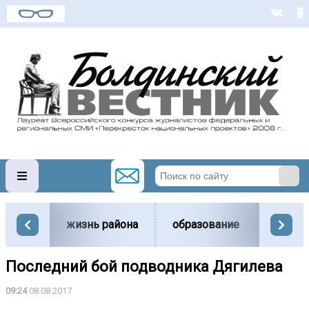
жизнь района
образование
вести
Последний бой подводника Дягилева
09:24
08.08.2017