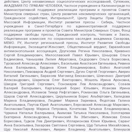
действие, Центр независимых социологических исследований, Сутяжник,
АКАДЕМИЯ ПО ПРАВАМ ЧЕЛОВЕКА, Частное учреждение в Калининграде по
административной поддержке реализации программ и проектов Совета
Министров северных стран, Центр развития некоммерческих организаций,
Гражданское содействие, Интернешнл-Р, Центр Защиты Прав Средств
Массовой Информации, Институт развития прессы - Сибирь, Частное
учреждение в Санкт-Петербурге по административной поддержке
реализации программ и проектов Совета Министров Северных Стран, Фонд
поддержки свободы прессы, Гражданский контроль, Человек и Закон,
Общественная комиссия по сохранению наследия академика Сахарова,
МЕМО. РУ, Институт региональной прессы, Институт Развития Свободы
Информации, Экозащита!-Женсовет, Общественный вердикт, Евразийская
антимонопольная ассоциация, Дзугкоева Регина Николаевна, Кривенко
Сергей Владимирович, Милославский Павел Юрьевич, Шнырова Ольга
Вадимовна, Чанышева Лилия Айратовна, Сидорович Ольга Борисовна,
Туровский Александр Алексеевич, Васильева Анастасия Евгеньевна, Ривина
Анна Валерьевна, Бурдина Юлия Владимировна, Бойко Анатолий
Николаевич, Пивоваров Андрей Сергеевич, Дугин Сергей Георгиевич, Аверин
Виталий Евгеньевич, Барахоев Магомед Бекханович, Шевченко Дмитрий
Александрович, Шарипков Олег Викторович, Мошель Ирина Ароновна,
Шведов Григорий Сергеевич, Пономарев Лев Александрович, Созаев
Валерий Валерьевич, Каргалицкий Борис Юльевич, Исакова Ирина
Александровна, Исламов Тимур Рифгатович, Романова Ольга Евгеньевна,
Щаров Сергей Алексадрович, Цирульников Борис Альбертович, Халидова
Марина Владимировна, Людевиг Марина Зариевна, Федотова Галина
Анатольевна, Паутов Юрий Анатольевич, Верховский Александр Маркович,
Пислакова-Паркер Марина Петровна, Кочеткова Татьяна Владимировна,
Чуркина Наталья Валерьевна, Акимова Татьяна Николаевна, Золотарева
Екатерина Александровна, Рачинский Ян Збигневич, Жемкова Елена
Борисовна, Гудков Лев Дмитриевич, Илларионова Юлия Юрьевна, Саранг
Анна Васильевна, Захарова Светлана Сергеевна, Щур Татьяна Михайловна,
Щур Николай Алексеевич, Аверин Владимир Анатольевич, Блинушов