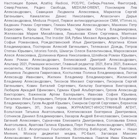
Настоящее Время, Azatliq Radiosi, PCE/PC, Сибирь.Реалии, Фактограф,
Север.Реалии, Радио Свобода, MEDIUM-ORIENT, Пономарев Лев
Александрович, Савицкая Людмила Алексеевна, Маркелов Сергей
Евгеньевич, Камалягин Денис Николаевич, Апахончич Дарья
Александровна, Medusa Project, Первое антикоррупционное СМИ, VTimes.io,
Баданин Роман Сергеевич, Гликин Максим Александрович, Маняхин Петр
Борисович, Ярош Юлия Петровна, Чуракова Ольга Владимировна,
Железнова Мария Михайловна, Лукьянова Юлия Сергеевна, Маетная
Елизавета Витальевна, The Insider SIA, Рубин Михаил Аркадьевич, Гройсман
Софья Романовна, Рождественский Илья Дмитриевич, Апухтина Юлия
Владимировна, Постернак Алексей Евгеньевич, Телеканал Дождь, Петров
Степан Юрьевич, Istories fonds, Шмагун Олеся Валентиновна, Мароховская
Алеся Алексеевна, Долинина Ирина Николаевна, Шлейнов Роман Юрьевич,
Анин Роман Александрович, Великовский Дмитрий Александрович,
Альтаир 2021, Ромашки монолит, Главный редактор 2021, Вега 2021, Важные
иноагенты, Каткова Вероника Вячеславовна, Карезина Инна Павловна,
Кузьмина Людмила Гавриловна, Костылева Полина Владимировна, Лютов
Александр Иванович, Жилкин Владимир Владимирович, Жилинский
Владимир Александрович, Тихонов Михаил Сергеевич, Пискунов Сергей
Евгеньевич, Ковин Виталий Сергеевич, Кильтау Екатерина Викторовна,
Любарев Аркадий Ефимович, Гурман Юрий Альбертович, Грезев Александр
Викторович, Важенков Артем Валерьевич, Иванова София Юрьевна,
Пигалкин Илья Валерьевич, Петров Алексей Викторович, Егоров Владимир
Владимирович, Гусев Андрей Юрьевич, Смирнов Сергей Сергеевич, Верзилов
Петр Юрьевич, ЗП, Зона права, ЖУРНАЛИСТ-ИНОСТРАННЫЙ АГЕНТ,
Вольтская Татьяна Анатольевна, Клепиковская Екатерина Дмитриевна,
Сотников Даниил Владимирович, Захаров Андрей Вячеславович, Симонов
Евгений Алексеевич, Сурначева Елизавета Дмитриевна, Соловьева Елена
Анатольевна, Арапова Галина Юрьевна, Перл Роман Александрович, МЕМО,
Mason G.E.S. Anonymous Foundation, Stichting Bellingcat, Якутия – Наше
Мнение, Москоу диджитал медиа, РС-Балт, Заговора Максим
Александрович, Ветошкина Валерия Валерьевна, Павлов Иван Юрьевич,