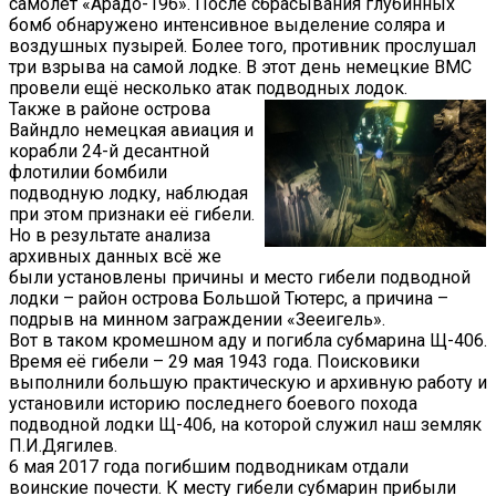
самолёт «Арадо-196». После сбрасывания глубинных
бомб обнаружено интенсивное выделение соляра и
воздушных пузырей. Более того, противник прослушал
три взрыва на самой лодке. В этот день немецкие ВМС
провели ещё несколько атак подводных лодок.
Также в районе острова
Вайндло немецкая авиация и
корабли 24-й десантной
флотилии бомбили
подводную лодку, наблюдая
при этом признаки её гибели.
Но в результате анализа
архивных данных всё же
были установлены причины и место гибели подводной
лодки – район острова Большой Тютерс, а причина –
подрыв на минном заграждении «Зееигель».
Вот в таком кромешном аду и погибла субмарина Щ-406.
Время её гибели – 29 мая 1943 года. Поисковики
выполнили большую практическую и архивную работу и
установили историю последнего боевого похода
подводной лодки Щ-406, на которой служил наш земляк
П.И.Дягилев.
6 мая 2017 года погибшим подводникам отдали
воинские почести. К месту гибели субмарин прибыли