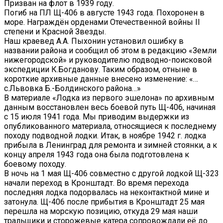
Призван на флот в 1939 году.
Погиб на ПЛ Щ-406 в августе 1943 года. Похоронен в
море. Награждён орденами Отечественной войны II
степени и Красной Звезды.
Наш краевед А.А. Пыхонин установил ошибку в
названии района и сообщил об этом в редакцию «Земли
нижегородской» и руководителю подводно-поисковой
экспедиции К.Богданову. Таким образом, отныне в
короткие архивные данные внесено изменение: «…
с.Львовка Б.-Болдинского района…»
В материале «Лодка из первого эшелона» по архивным
данным восстановлен весь боевой путь Щ-406, начиная
с 15 июля 1941 года. Мы приводим выдержки из
опубликованного материала, относящиеся к последнему
походу подводной лодки. Итак, в ноябре 1942 г. лодка
прибыла в Ленинград для ремонта и зимней стоянки, а к
концу апреля 1943 года она была подготовлена к
боевому походу.
В ночь на 1 мая Щ-406 совместно с другой лодкой Щ-323
начали переход в Кронштадт. Во время перехода
последняя лодка подорвалась на неконтактной мине и
затонула. Щ-406 после прибытия в Кронштадт 25 мая
перешла на морскую позицию, откуда 29 мая наши
тральщики и сторожевые катера сопровождали её до