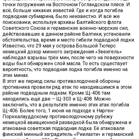
точки погружения на Восточном Гогландском плёсе. И
всё, больше никаких известий. Где и когда погибла
подводная субмарина, было неизвестно. И всё же
поисковики, используя архивы Балтийского флота
Советского Союза и германских военно-морских сил,
действовавших в данном районе Балтики, установили
обстоятельства, время и место гибели подводной лодки.
Известно, что 29 мая у острова Большой Тютерс
немецкий дозор минного заграждения «Зееигель»
наблюдал взрывы трёх мин, после чего на поверхности
воды был обнаружен слой масла. То есть существует
вероятность, что подводная лодка погибла именно на
этих минах.
В этот же период силы противолодочной обороны
противника провели ряд атак по находившимся в этом
районе подводным лодкам. Кроме Щ-406 там
находились ещё две – Щ-303 и Щ-408. Можно
заключить, что в результате именно этих атак погибла
Щ-406. Более того, 1 июня на подходе к Нарген-
Порккалауддскому противолодочному рубежу
немецкой авиационной разведкой была обнаружена и
атакована советская подводная лодка. Её атаковали
финский минный заградитель «Риилахти» и германский