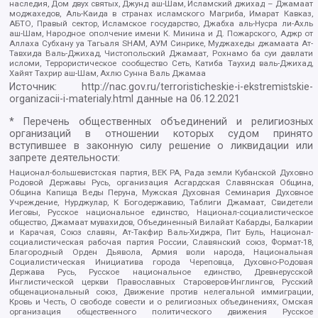
наследия, Дом двух святых, Джунд аш-Шам, Исламский джихад – Джамаат
моджахедов, Аль-Каида в странах исламского Магриба, Имарат Кавказ,
АБТО, Правый сектор, Исламское государство, Джабха аль-Нусра ли-Ахль
аш-Шам, Народное ополчение имени К. Минина и Д. Пожарского, Аджр от
Аллаха Субхану уа Тагьаля SHAM, АУМ Синрике, Муджахеды джамаата Ат-
Тавхида Валь-Джихад, Чистопольский Джамаат, Рохнамо ба суи давлати
исломи, Террористическое сообщество Сеть, Катиба Таухид валь-Джихад,
Хайят Тахрир аш-Шам, Ахлю Сунна Валь Джамаа
Источник:
http://nac.gov.ru/terroristicheskie-i-ekstremistskie-
organizacii-i-materialy.html
данные на
06.12.2021
* Перечень общественных объединений и религиозных
организаций в отношении которых судом принято
вступившее в законную силу решение о ликвидации или
запрете деятельности:
Национал-большевистская партия, ВЕК РА, Рада земли Кубанской Духовно
Родовой Державы Русь, организация Асгардская Славянская Община,
Община Капища Веды Перуна, Мужская Духовная Семинария Духовное
Учреждение, Нурджулар, К Богодержавию, Таблиги Джамаат, Свидетели
Иеговы, Русское национальное единство, Национал-социалистическое
общество, Джамаат мувахидов, Объединенный Вилайат Кабарды, Балкарии
и Карачая, Союз славян, Ат-Такфир Валь-Хиджра, Пит Буль, Национал-
социалистическая рабочая партия России, Славянский союз, Формат-18,
Благородный Орден Дьявола, Армия воли народа, Национальная
Социалистическая Инициатива города Череповца, Духовно-Родовая
Держава Русь, Русское национальное единство, Древнерусской
Инглистической церкви Православных Староверов-Инглингов, Русский
общенациональный союз, Движение против нелегальной иммиграции,
Кровь и Честь, О свободе совести и о религиозных объединениях, Омская
организация общественного политического движения Русское