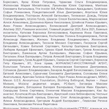
Борисович, Ярош Юлия Петровна, Чуракова Ольга Владимировна,
Железнова Мария Михайловна, Лукьянова Юлия Сергеевна, Маетная
Елизавета Витальевна, The Insider SIA, Рубин Михаил Аркадьевич, Гройсман
Софья Романовна, Рождественский Илья Дмитриевич, Апухтина Юлия
Владимировна, Постернак Алексей Евгеньевич, Телеканал Дождь, Петров
Степан Юрьевич, Istories fonds, Шмагун Олеся Валентиновна, Мароховская
Алеся Алексеевна, Долинина Ирина Николаевна, Шлейнов Роман Юрьевич,
Анин Роман Александрович, Великовский Дмитрий Александрович,
Альтаир 2021, Ромашки монолит, Главный редактор 2021, Вега 2021, Важные
иноагенты, Каткова Вероника Вячеславовна, Карезина Инна Павловна,
Кузьмина Людмила Гавриловна, Костылева Полина Владимировна, Лютов
Александр Иванович, Жилкин Владимир Владимирович, Жилинский
Владимир Александрович, Тихонов Михаил Сергеевич, Пискунов Сергей
Евгеньевич, Ковин Виталий Сергеевич, Кильтау Екатерина Викторовна,
Любарев Аркадий Ефимович, Гурман Юрий Альбертович, Грезев Александр
Викторович, Важенков Артем Валерьевич, Иванова София Юрьевна,
Пигалкин Илья Валерьевич, Петров Алексей Викторович, Егоров Владимир
Владимирович, Гусев Андрей Юрьевич, Смирнов Сергей Сергеевич, Верзилов
Петр Юрьевич, ЗП, Зона права, ЖУРНАЛИСТ-ИНОСТРАННЫЙ АГЕНТ,
Вольтская Татьяна Анатольевна, Клепиковская Екатерина Дмитриевна,
Сотников Даниил Владимирович, Захаров Андрей Вячеславович, Симонов
Евгений Алексеевич, Сурначева Елизавета Дмитриевна, Соловьева Елена
Анатольевна, Арапова Галина Юрьевна, Перл Роман Александрович, МЕМО,
Mason G.E.S. Anonymous Foundation, Stichting Bellingcat, Якутия – Наше
Мнение, Москоу диджитал медиа, РС-Балт, Заговора Максим
Александрович, Ветошкина Валерия Валерьевна, Павлов Иван Юрьевич,
Скворцова Елена Сергеевна, Оленичев Максим Владимирович, Как бы
инагент, Кочетков Игорь Викторович, Иркутский союз библиофилов, Честные
выборы, Нобелевский призыв, Еланчик Олег Александрович, Григорьева
Алина Александровна, Григорьев Андрей Валерьевич , Гималова Регина
Эмилевна, Хисамова Регина Фаритовна
Источник:
https://minjust.gov.ru/ru/documents/7755/
данные на