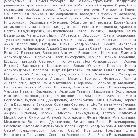
учреждение в Санкт-Петербурге по административной поддержке
реализации программ и проектов Совета Министров Северных Стран, Фонд
поддержки свободы прессы, Гражданский контроль, Человек и Закон,
Общественная комиссия по сохранению наследия академика Сахарова,
МЕМО. РУ, Институт региональной прессы, Институт Развития Свободы
Информации, Экозащита!-Женсовет, Общественный вердикт, Евразийская
антимонопольная ассоциация, Дзугкоева Регина Николаевна, Кривенко
Сергей Владимирович, Милославский Павел Юрьевич, Шнырова Ольга
Вадимовна, Чанышева Лилия Айратовна, Сидорович Ольга Борисовна,
Туровский Александр Алексеевич, Васильева Анастасия Евгеньевна, Ривина
Анна Валерьевна, Бурдина Юлия Владимировна, Бойко Анатолий
Николаевич, Пивоваров Андрей Сергеевич, Дугин Сергей Георгиевич, Аверин
Виталий Евгеньевич, Барахоев Магомед Бекханович, Шевченко Дмитрий
Александрович, Шарипков Олег Викторович, Мошель Ирина Ароновна,
Шведов Григорий Сергеевич, Пономарев Лев Александрович, Созаев
Валерий Валерьевич, Каргалицкий Борис Юльевич, Исакова Ирина
Александровна, Исламов Тимур Рифгатович, Романова Ольга Евгеньевна,
Щаров Сергей Алексадрович, Цирульников Борис Альбертович, Халидова
Марина Владимировна, Людевиг Марина Зариевна, Федотова Галина
Анатольевна, Паутов Юрий Анатольевич, Верховский Александр Маркович,
Пислакова-Паркер Марина Петровна, Кочеткова Татьяна Владимировна,
Чуркина Наталья Валерьевна, Акимова Татьяна Николаевна, Золотарева
Екатерина Александровна, Рачинский Ян Збигневич, Жемкова Елена
Борисовна, Гудков Лев Дмитриевич, Илларионова Юлия Юрьевна, Саранг
Анна Васильевна, Захарова Светлана Сергеевна, Щур Татьяна Михайловна,
Щур Николай Алексеевич, Аверин Владимир Анатольевич, Блинушов
Андрей Юрьевич, Мосин Алексей Геннадьевич, Гефтер Валентин
Михайлович, Симонов Алексей Кириллович, Флиге Ирина Анатольевна,
Мельникова Валентина Дмитриевна, Вититинова Елена Владимировна,
Баженова Светлана Куприяновна, Исаев Сергей Владимирович, Максимов
Сергей Владимирович, Беляев Сергей Иванович, Голубева Елена
Николаевна, Ганнушкина Светлана Алексеевна, Закс Елена Владимировна,