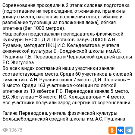
Соревнования проходили в 2 этапа: силовая подготовка
(подтягивание на перекладине, отжимание, прыжки в
длину с места, наклон из положения стоя, сгибание и
разгибание туловища из положения лежа), лёгкая
атлетика (бег 1000 метров).
Наш район представляли преподаватель физической
культуры ББСХТ Д.И. Шестаков, завуч ДЮСШ А.Н.
Рузавин, методист НКЦ И.С. Кельдеватова, учителя
физической культуры Б.-Болдинской школы им.А.С.
Пушкина Г.Б. Переводова и Черновской средней школы
Е.С. Жегулева.
Во всех видах состязаний наши участники заняли
соответствующие места. Среди 60 участников в силовой
гимнастике А.Н. Рузавин занял 7 место, Д.И. Шестаков –
8 место. Среди 163 участников-женщин по лёгкой
атлетике из 13 забегов Г.Б. Переводова заняла 5 место,
Е.С. Жегулева – 8 место, И.С. Кельдеватова – 4 место.
Все участники получили заряд энергии от соревнований.
Галина Переводова, учитель физической культуры
Большеболдинской средней школы им. А.С. Пушкина
10678