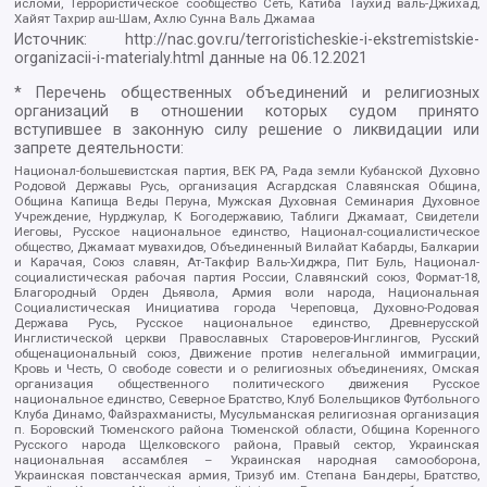
исломи, Террористическое сообщество Сеть, Катиба Таухид валь-Джихад,
Хайят Тахрир аш-Шам, Ахлю Сунна Валь Джамаа
Источник:
http://nac.gov.ru/terroristicheskie-i-ekstremistskie-
organizacii-i-materialy.html
данные на
06.12.2021
* Перечень общественных объединений и религиозных
организаций в отношении которых судом принято
вступившее в законную силу решение о ликвидации или
запрете деятельности:
Национал-большевистская партия, ВЕК РА, Рада земли Кубанской Духовно
Родовой Державы Русь, организация Асгардская Славянская Община,
Община Капища Веды Перуна, Мужская Духовная Семинария Духовное
Учреждение, Нурджулар, К Богодержавию, Таблиги Джамаат, Свидетели
Иеговы, Русское национальное единство, Национал-социалистическое
общество, Джамаат мувахидов, Объединенный Вилайат Кабарды, Балкарии
и Карачая, Союз славян, Ат-Такфир Валь-Хиджра, Пит Буль, Национал-
социалистическая рабочая партия России, Славянский союз, Формат-18,
Благородный Орден Дьявола, Армия воли народа, Национальная
Социалистическая Инициатива города Череповца, Духовно-Родовая
Держава Русь, Русское национальное единство, Древнерусской
Инглистической церкви Православных Староверов-Инглингов, Русский
общенациональный союз, Движение против нелегальной иммиграции,
Кровь и Честь, О свободе совести и о религиозных объединениях, Омская
организация общественного политического движения Русское
национальное единство, Северное Братство, Клуб Болельщиков Футбольного
Клуба Динамо, Файзрахманисты, Мусульманская религиозная организация
п. Боровский Тюменского района Тюменской области, Община Коренного
Русского народа Щелковского района, Правый сектор, Украинская
национальная ассамблея – Украинская народная самооборона,
Украинская повстанческая армия, Тризуб им. Степана Бандеры, Братство,