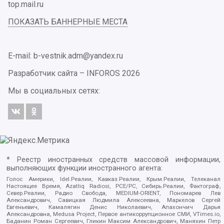
top.mail.ru
ПОКАЗАТЬ БАННЕРНЫЕ МЕСТА
E-mail: b-vestnik.adm@yandex.ru
Разработчик сайта –
INFOROS
2026
Мы в социальных сетях:
* Реестр иностранных средств массовой информации,
выполняющих функции иностранного агента:
Голос Америки, Idel.Реалии, Кавказ.Реалии, Крым.Реалии, Телеканал
Настоящее Время, Azatliq Radiosi, PCE/PC, Сибирь.Реалии, Фактограф,
Север.Реалии, Радио Свобода, MEDIUM-ORIENT, Пономарев Лев
Александрович, Савицкая Людмила Алексеевна, Маркелов Сергей
Евгеньевич, Камалягин Денис Николаевич, Апахончич Дарья
Александровна, Medusa Project, Первое антикоррупционное СМИ, VTimes.io,
Баданин Роман Сергеевич, Гликин Максим Александрович, Маняхин Петр