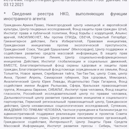
03.12.2021
* Сведения реестра НКО, выполняющих функции
иностранного агента:
Гражданин.Армия.Право, Нижегородский центр немецкой и европейской
культуры, Центр гендерных исследований, Фонд защиты прав граждан Штаб,
Институт права и публичной политики, Фонд борьбы с коррупцией, Альянс
врачей, НАСИЛИЮ.НЕТ, Мы против СПИДа, СВЕЧА, Открытый Петербург,
Гуманитарное действие, Лига Избирателей, Правовая инициатива,
Гражданская инициатива против экологической преступности,
Гражданский Союз, "Хасдей Ерушалаим" (Милосердие), Центр поддержки и
содействия развитию средств массовой информации, В защиту прав
заключенных, Горячая Линия, Центр социально-информационных
инициатив Действие, Институт глобализации и социальных движений,
ВМЕСТЕ, Благотворительный фонд охраны здоровья и защиты прав
граждан, Благотворительный фонд помощи осужденным и их семьям, Фонд
Тольятти, Новое время, Серебряная тайга, Так-Так-Так, центр Сова, центр
Анна, Проект Апрель, Самарская губерния, Эра здоровья, Мемориал,
Аналитический Центр Юрия Левады, Издательство Парк Гагарина, Фонд
содействия имени Андрея Рылькова, Сфера, Уральская правозащитная
группа, Женщины Евразии, СИБАЛЬТ, Институт прав человека, Фонд защиты
гласности, Российский исследовательский центр по правам человека,
Дальневосточный центр развития гражданских инициатив и социального
партнерства, Пермский региональный правозащитный центр, Гражданское
действие, Центр независимых социологических исследований, Сутяжник,
АКАДЕМИЯ ПО ПРАВАМ ЧЕЛОВЕКА, Частное учреждение в Калининграде по
административной поддержке реализации программ и проектов Совета
Министров северных стран, Центр развития некоммерческих организаций,
Гражданское содействие, Интернешнл-Р, Центр Защиты Прав Средств
Массовой Информации, Институт развития прессы - Сибирь, Частное