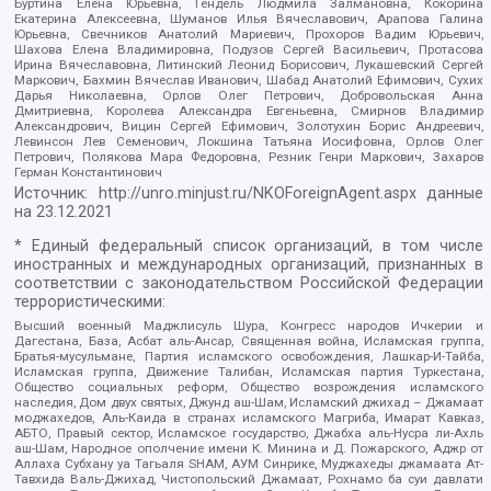
Буртина Елена Юрьевна, Гендель Людмила Залмановна, Кокорина
Екатерина Алексеевна, Шуманов Илья Вячеславович, Арапова Галина
Юрьевна, Свечников Анатолий Мариевич, Прохоров Вадим Юрьевич,
Шахова Елена Владимировна, Подузов Сергей Васильевич, Протасова
Ирина Вячеславовна, Литинский Леонид Борисович, Лукашевский Сергей
Маркович, Бахмин Вячеслав Иванович, Шабад Анатолий Ефимович, Сухих
Дарья Николаевна, Орлов Олег Петрович, Добровольская Анна
Дмитриевна, Королева Александра Евгеньевна, Смирнов Владимир
Александрович, Вицин Сергей Ефимович, Золотухин Борис Андреевич,
Левинсон Лев Семенович, Локшина Татьяна Иосифовна, Орлов Олег
Петрович, Полякова Мара Федоровна, Резник Генри Маркович, Захаров
Герман Константинович
Источник:
http://unro.minjust.ru/NKOForeignAgent.aspx
данные
на
23.12.2021
* Единый федеральный список организаций, в том числе
иностранных и международных организаций, признанных в
соответствии с законодательством Российской Федерации
террористическими:
Высший военный Маджлисуль Шура, Конгресс народов Ичкерии и
Дагестана, База, Асбат аль-Ансар, Священная война, Исламская группа,
Братья-мусульмане, Партия исламского освобождения, Лашкар-И-Тайба,
Исламская группа, Движение Талибан, Исламская партия Туркестана,
Общество социальных реформ, Общество возрождения исламского
наследия, Дом двух святых, Джунд аш-Шам, Исламский джихад – Джамаат
моджахедов, Аль-Каида в странах исламского Магриба, Имарат Кавказ,
АБТО, Правый сектор, Исламское государство, Джабха аль-Нусра ли-Ахль
аш-Шам, Народное ополчение имени К. Минина и Д. Пожарского, Аджр от
Аллаха Субхану уа Тагьаля SHAM, АУМ Синрике, Муджахеды джамаата Ат-
Тавхида Валь-Джихад, Чистопольский Джамаат, Рохнамо ба суи давлати